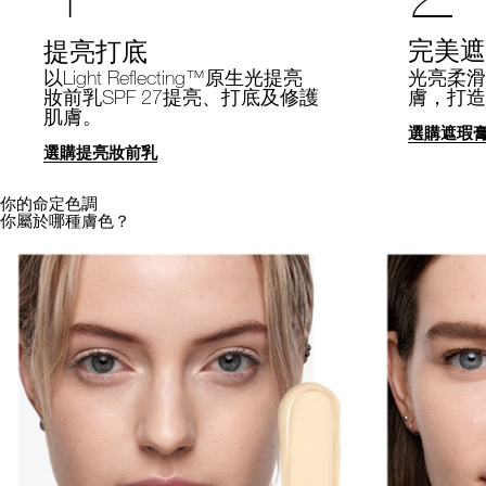
完美遮
提亮打底
光亮柔滑
以Light Reflecting™原生光提亮
膚，打造
妝前乳SPF 27提亮、打底及修護
肌膚。
選購遮瑕
選購提亮妝前乳
你的命定色調
你屬於哪種膚色？