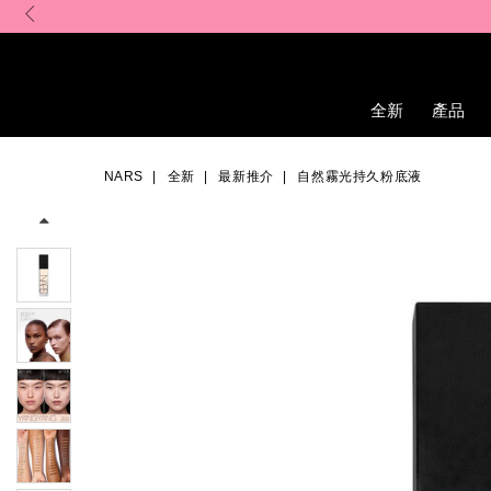
Skip
to
main
content
全新
產品
Details
/zh/%E8%87%AA%E7%84%B6%E9%9C%A7%E5%85%89%E6%8C%
Item
Image
No.
NARS
全新
最新推介
自然霧光持久粉底液
194251155142_hk