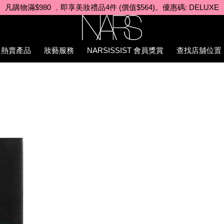
購買全新Light Reflecting™原生光亮肌卸妝油即享免運費
Nars
熱賣產品
妝藝服務
NARSISSIST 會員獎賞
查找店舖位置
81%E4%B9%85%E7%B2%89%E5%BA%95%E6%B6%B2/19425115