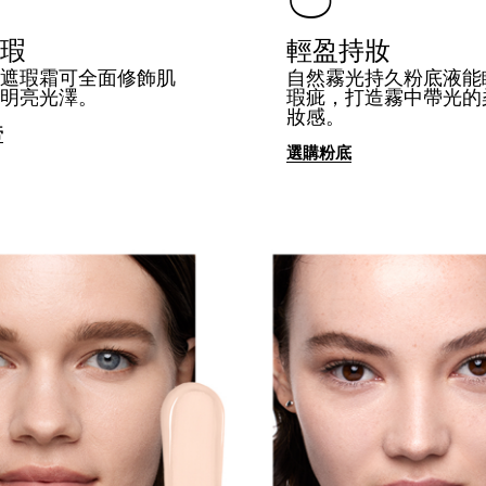
瑕
輕盈持妝​
遮瑕霜可全面修飾肌
自然霧光持久粉底液能
明亮光澤。
瑕疵，打造霧中帶光的
妝感。
膏
選購粉底