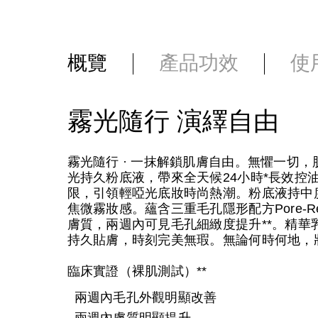
概覽
產品功效
使
霧光隨行 演繹自由
霧光隨行 · 一抹解鎖肌膚自由。無懼一切
光持久粉底液，帶來全天候24小時*長效控
限，引領輕啞光底妝時尚熱潮。粉底液持中
焦微霧妝感。蘊含三重毛孔隱形配方Pore-Re
膚質，兩週內可見毛孔細緻度提升**。精
持久貼膚，時刻完美無瑕。無論何時何地，
臨床實證（裸肌測試）**
兩週內毛孔外觀明顯改善