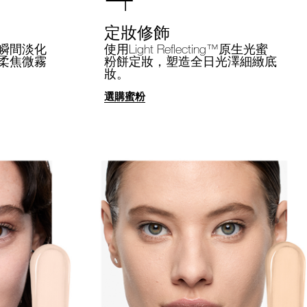
定妝修飾
瞬間淡化
使用Light Reflecting™原生光蜜
柔焦微霧
粉餅定妝，塑造全日光澤細緻底
妝。
選購蜜粉