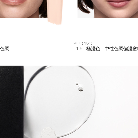
YULONG
冷色調
L1.5 - 極淺色—中性色調偏淺