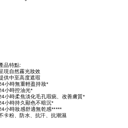
產品特點:
呈現自然霧光妝效
提供中至高度遮瑕
24小時無重輕盈持妝*
24小時控油光*
24小時柔焦淡化毛孔瑕疵、改善膚質*
24小時持久顯色不暗沉*
24小時妝感舒適無乾感*****
不卡粉、防水、抗汗、抗潮濕