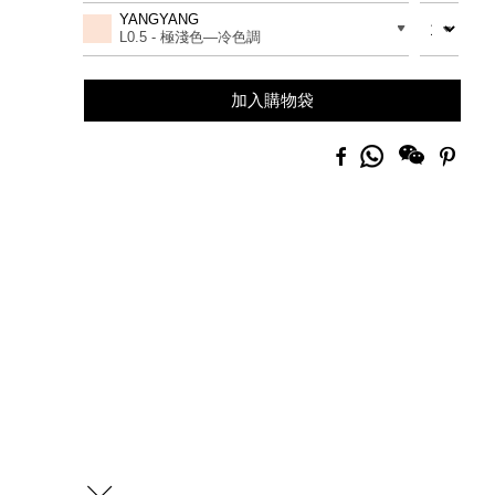
to
Actions
數量
差別
YANGYANG
cart
L0.5 - 極淺色​—冷色調
options
加入購物袋
分
Facebook
Pinte
享
到
Whatsapp