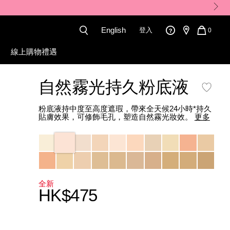
English
登入
QUANT
0
OF
ITEMS
線上購物禮遇
IN
CART
5142_hk.html
IS
自然霧光持久粉底液
粉底液持中度至高度遮瑕，帶來全天候24小時*持久
貼膚效果，可修飾毛孔，塑造自然霧光妝效。
更多
Variations
全新
HK$475
Promotions
Add
Product