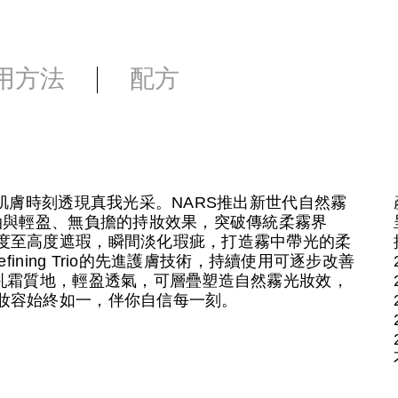
用方法
配方
，肌膚時刻透現真我光采。NARS推出新世代自然霧
油與輕盈、無負擔的持妝效果，突破傳統柔霧界
度至高度遮瑕，瞬間淡化瑕疵，打造霧中帶光的柔
fining Trio的先進護膚技術，持續使用可逐步改善
華乳霜質地，輕盈透氣，可層疊塑造自然霧光妝效，
妝容始終如一，伴你自信每一刻。