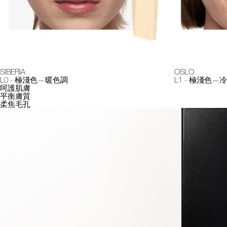
SIBERIA
OSLO
L0 - 極淺色—暖色調
L1 - 極淺色—
呵護肌膚
平衡膚質
柔焦毛孔