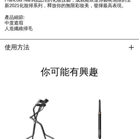
新2021化妝掃系列，釋放你的無限彩妝美，發揮最高表現。
產品細節:
中度遮瑕
人造纖維掃毛
使用方法
你可能有興趣