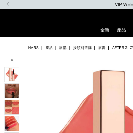
Skip
to
main
content
全新
產品
Details
/zh/afterglow%E6%82%85%E5%85%89%E6%B0%B4%E5%87%9D%
Item
Image
No.
NARS
產品
唇部
按類別選購
唇膏
AFTERG
0194251133706_hk