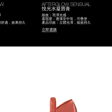
OW
AFTERGLOW SENSUAL
悅光水凝唇膏
澤
妝效：亮澤光感
遮瑕度：透薄至中等，可疊塗
滑舒適，效果持久
產品功效：立體光澤，妝效持久
立即選購