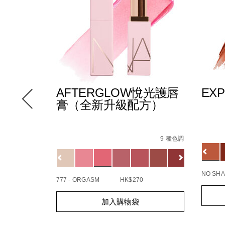
AFTERGLOW悅光護唇
EX
膏（全新升級配方）
Detail
/zh/
Item
Details
/zh/afterglow%E6%82%85%E5%85%89%
Item
No.
147000_hk.html
No.
9 種色調
19425
Variat
5%88%97%E3%80%91afterglow%E6%82%85%E5%85%89%
cil-
194251154732_hk
Variations
查看
ner/0607845099109_hk.html
更多
NO SHA
777 - ORGASM
HK$270
Add
Produc
Add
Product
to
Action
加入購物袋
to
Actions
cart
cart
option
options