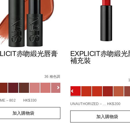
PLICIT赤吻緞光唇膏
EXPLICIT赤吻緞
補充裝
s
explicit%E8%B5%A4%E5%90%BB%E7%B7%9E%E5%85%89%E
E8%AD%B7%E5%94%87%E8%86%8F%EF%BC%88%E5%85%A
Details
/zh/explicit%E8%B5%A
Item
36 種色調
No.
1137834_hk
ions
E5%94%87%E5%BD%A9/194251159270_hk.html
0194251145549_hk
Variations
ME – 802
HK$330
UNAUTHORIZED – 863
HK$200
t
Add
Product
加入購物袋
s
加入購物袋
to
Actions
cart
s
options