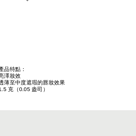
產品特點：
亮澤妝效
透薄至中度遮瑕的唇妝效果
1.5 克（0.05 盎司）