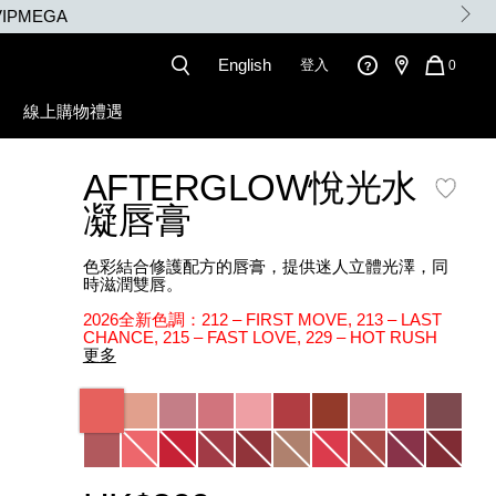
English
登入
QUANT
0
OF
ITEMS
線上購物禮遇
IN
CART
IS
AFTERGLOW悅光水
凝唇膏
色彩結合修護配方的唇膏，提供迷人立體光澤，同
時滋潤雙唇。
2026全新色調：212 – FIRST MOVE, 213 – LAST
CHANCE, 215 – FAST LOVE, 229 – HOT RUSH
更多
Variations