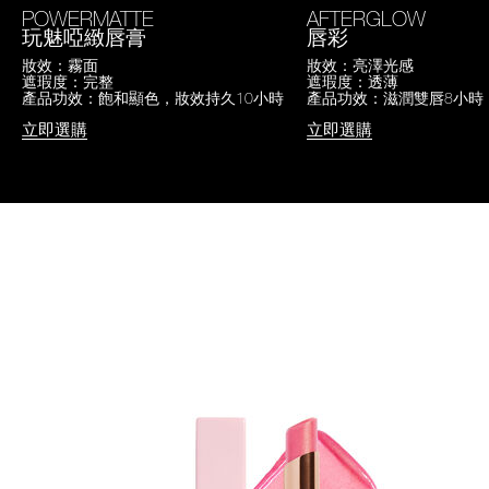
POWERMATTE
AFTERGLOW
玩魅啞緻唇膏
唇彩
妝效：霧面
妝效：亮澤光感
遮瑕度：完整
遮瑕度：透薄
產品功效：飽和顯色，妝效持久10小時
產品功效：滋潤雙唇8小時
立即選購
立即選購