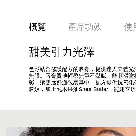
概覽
產品功效
使
甜美引力光澤
色彩結合修護配方的唇膏，提供迷人立體光
無限。唇膏質地輕盈無重不黏膩，能順滑塗
彩，讓雙唇舒適包裹其中。配方提供抗氧化保護，
唇紋，加上乳木果油Shea Butter，能