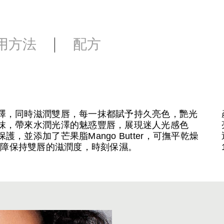
用方法
配方
澤，同時滋潤雙唇，每一抹都賦予持久亮色，艷光
抹，帶來水潤光澤的魅惑豐唇，展現迷人光感色
並添加了芒果脂Mango Butter，可撫平乾燥
建立屏障保持雙唇的滋潤度，時刻保濕。