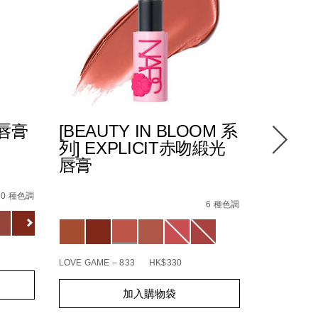
光唇膏
[BEAUTY IN BLOOM 系
POWE
列] EXPLICIT赤吻緞光
緻唇膏
唇膏
5%94%87%E8%86%8F/194251137834_hk.html
8%E6%96%B0%E5%8D%87%E7%B4%9A%E9%85%8D%E6%96
4%E5%90%BB%E7%B7%9E%E5%85%89%E5%94%87%E8%86%
Details
/zh/pow
Item
Details
/zh/%5Bbeauty-
Item
No.
10 種色調
in-
No.
6 種色調
01942511
Variations
bloom-
194251146218_hk
Variations
%E7%B3%BB%E5%88%97%5D-
explicit%E8%B5%A4%E5%90%BB%E7%B7%9E%E
BOHEMIAN R
LOVE GAME – 833
HK$330
Add
Product
Add
Product
to
Actions
加入購物袋
to
Actions
cart
cart
options
options