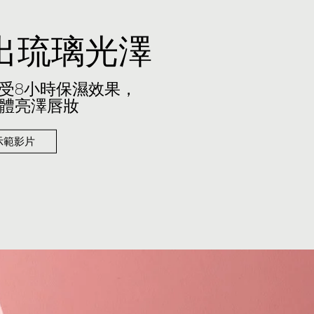
出琉璃光澤
受8小時保濕效果，
體亮澤唇妝
示範影片