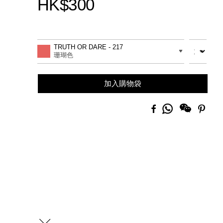
HK$300
Promotions
Add
Product
to
Actions
數量
差別
TRUTH OR DARE - 217
cart
珊瑚色
options
加入購物袋
分
Facebook
Pinte
享
到
Whatsapp