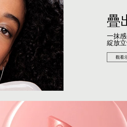
疊
一抹感
綻放立
觀看