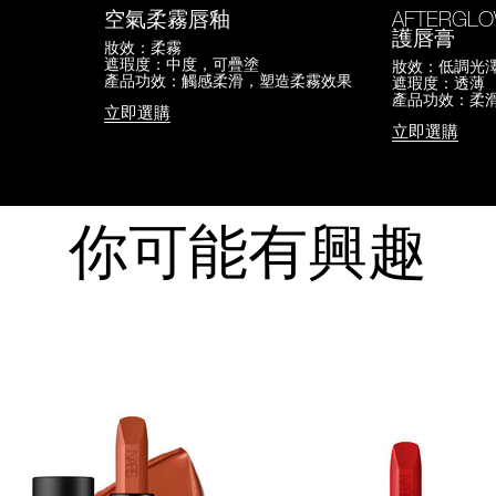
空氣柔霧唇釉
AFTERGL
護唇膏
妝效：柔霧
遮瑕度：中度，可疊塗
妝效：低調光
產品功效：觸感柔滑，塑造柔霧效果
遮瑕度：透薄
產品功效：柔
立即選購
立即選購
你可能有興趣