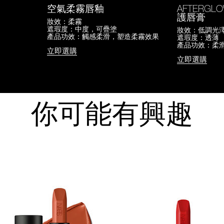
空氣柔霧唇釉
AFTERGL
護唇膏
妝效：柔霧
遮瑕度：中度，可疊塗
妝效：低調光
產品功效：觸感柔滑，塑造柔霧效果
遮瑕度：透薄
產品功效：柔
立即選購
立即選購
你可能有興趣