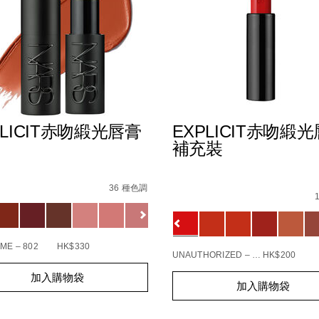
PLICIT赤吻緞光唇膏
EXPLICIT赤吻緞
補充裝
s
explicit%E8%B5%A4%E5%90%BB%E7%B7%9E%E5%85%89%E
E8%AD%B7%E5%94%87%E8%86%8F%EF%BC%88%E5%85%A
Details
/zh/explicit%E8%B5%A
Item
36 種色調
No.
1137834_hk
ions
E5%94%87%E5%BD%A9/194251159270_hk.html
0194251145549_hk
Variations
ME – 802
HK$330
UNAUTHORIZED – 863
HK$200
t
Add
Product
加入購物袋
s
加入購物袋
to
Actions
cart
s
options