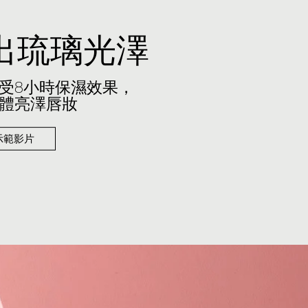
出琉璃光澤
受8小時保濕效果，
體亮澤唇妝
示範影片