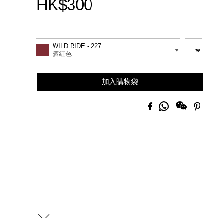
HK$300
Promotions
Add
Product
to
Actions
數量
差別
WILD RIDE - 227
cart
酒紅色
options
加入購物袋
分
Facebook
Pinte
享
到
Whatsapp