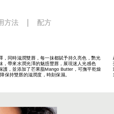
用方法
配方
澤，同時滋潤雙唇，每一抹都賦予持久亮色，艷光
抹，帶來水潤光澤的魅惑豐唇，展現迷人光感色
並添加了芒果脂Mango Butter，可撫平乾燥
建立屏障保持雙唇的滋潤度，時刻保濕。