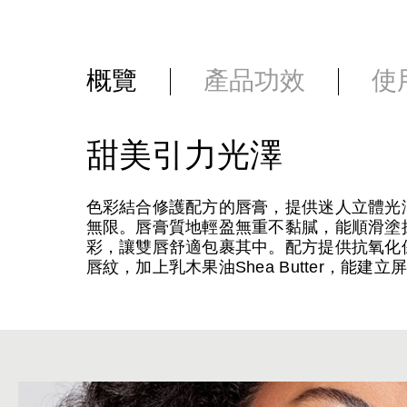
概覽
產品功效
使
甜美引力光澤
色彩結合修護配方的唇膏，提供迷人立體光
無限。唇膏質地輕盈無重不黏膩，能順滑塗
彩，讓雙唇舒適包裹其中。配方提供抗氧化保護，
唇紋，加上乳木果油Shea Butter，能