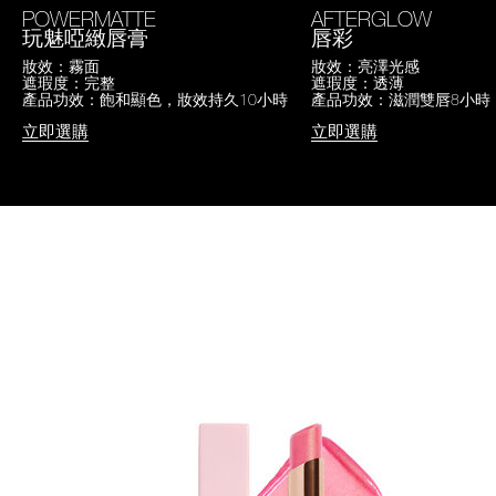
POWERMATTE
AFTERGLOW
玩魅啞緻唇膏
唇彩
妝效：霧面
妝效：亮澤光感
遮瑕度：完整
遮瑕度：透薄
產品功效：飽和顯色，妝效持久10小時
產品功效：滋潤雙唇8小時
立即選購
立即選購