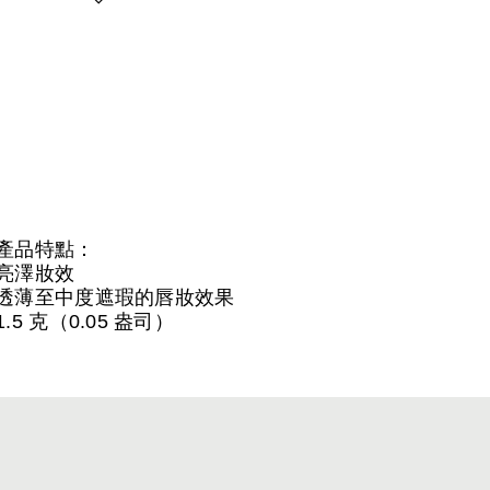
產品特點：
亮澤妝效
透薄至中度遮瑕的唇妝效果
1.5 克（0.05 盎司）