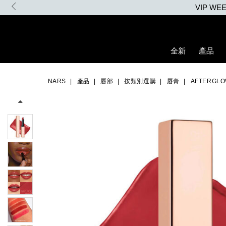
Skip
to
main
content
全新
產品
Details
/zh/afterglow%E6%82%85%E5%85%89%E6%B0%B4%E5%87%9D%
Item
Image
No.
NARS
產品
唇部
按類別選購
唇膏
AFTERG
999NAC0000154_hk