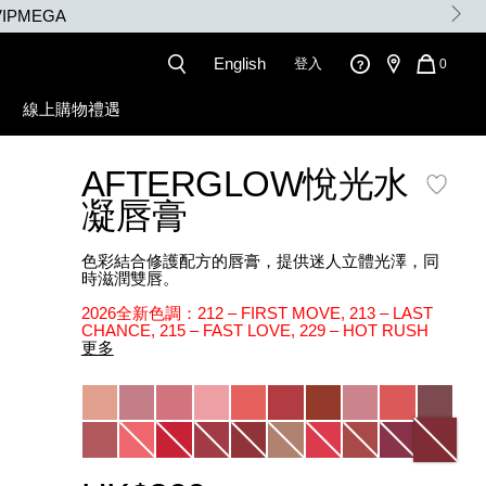
English
登入
QUANT
0
OF
ITEMS
線上購物禮遇
IN
CART
IS
AFTERGLOW悅光水
凝唇膏
色彩結合修護配方的唇膏，提供迷人立體光澤，同
時滋潤雙唇。
2026全新色調：212 – FIRST MOVE, 213 – LAST
CHANCE, 215 – FAST LOVE, 229 – HOT RUSH
更多
Variations