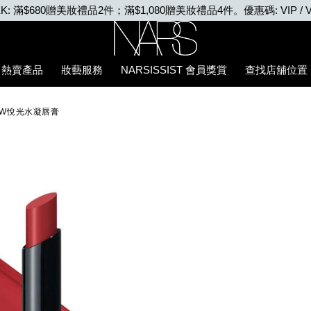
VIP WEEK: 任何購物即享2X積分、滿$2,000更享3X積分
Nars
熱賣產品
妝藝服務
NARSISSIST 會員獎賞
查找店舖位置
E5%94%87%E8%86%8F/0194251144726_hk.html
LOW悅光水凝唇膏