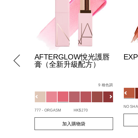
AFTERGLOW悅光護唇
EX
膏（全新升級配方）
Detail
/zh/
Item
Details
/zh/afterglow%E6%82%85%E5%85%89%
Item
No.
147000_hk.html
No.
9 種色調
19425
Variat
5%88%97%E3%80%91afterglow%E6%82%85%E5%85%89%
cil-
194251154732_hk
Variations
查看
ner/0607845099109_hk.html
更多
NO SHA
777 - ORGASM
HK$270
Add
Produc
Add
Product
to
Action
加入購物袋
to
Actions
cart
cart
option
options