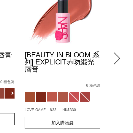
光唇膏
[BEAUTY IN BLOOM 系
POWE
列] EXPLICIT赤吻緞光
緻唇膏
唇膏
5%94%87%E8%86%8F/194251137834_hk.html
8%E6%96%B0%E5%8D%87%E7%B4%9A%E9%85%8D%E6%96
4%E5%90%BB%E7%B7%9E%E5%85%89%E5%94%87%E8%86%
Details
/zh/pow
Item
Details
/zh/%5Bbeauty-
Item
No.
10 種色調
in-
No.
6 種色調
01942511
Variations
bloom-
194251146218_hk
Variations
%E7%B3%BB%E5%88%97%5D-
explicit%E8%B5%A4%E5%90%BB%E7%B7%9E%E
BOHEMIAN R
LOVE GAME – 833
HK$330
Add
Product
Add
Product
to
Actions
加入購物袋
to
Actions
cart
cart
options
options