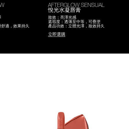
OW
AFTERGLOW SENSUAL
悅光水凝唇膏
澤
妝效：亮澤光感
遮瑕度：透薄至中等，可疊塗
滑舒適，效果持久
產品功效：立體光澤，妝效持久
立即選購