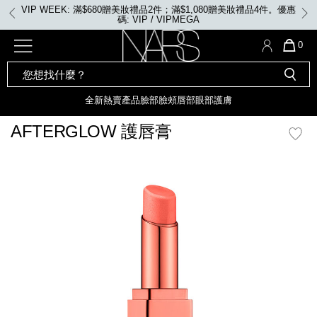
Skip
VIP WEEK: 滿$680贈美妝禮品2件；滿$1,080贈美妝禮品4件。優惠
to
碼: VIP / VIPMEGA
main
content
全新
產品
熱賣產品
選單"
QUA
0
OF
SEARCH
Nars
ITE
彩妝組合及禮品
全新
粉底
LIGHT REFLECTING™ 原生光
CATALOG
IN
亮肌卸妝油
CAR
全新
熱賣產品
臉部
臉頰
唇部
眼部
護膚
遮瑕膏
IS
化妝掃及工具
全新色調
LIGHT REFLECTING™ 原
AFTERGLOW 護唇膏
胭脂
生光幻彩蜜粉餅
臉部
mage
唇膏
全新
INSATIABLE炫彩緞光胭脂液
定妝蜜粉
臉頰
全新色調
AFTERGLOW 悅光唇彩​
瀏覽全部
全新
LIGHT REFLECTING™ 原生光
唇部
亮肌系列
線上購物禮遇
眼部
電子禮品卡
護膚