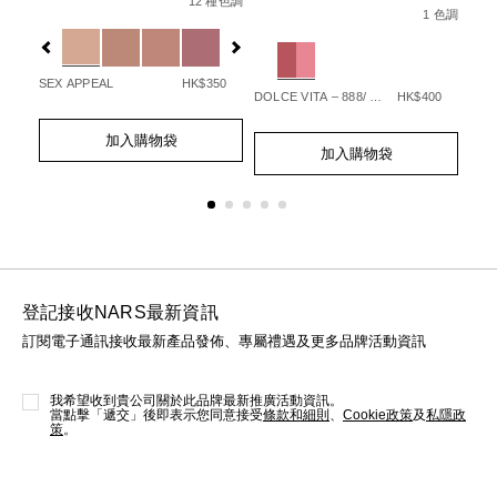
No.
multiple/194251146249_hk.html
種色調
12 種色調
No.
No.
1 色調
194251146249_hk
Variations
/999NAC0000273-
194251160399_hk
19
%87%E5%A6%9D%E7%B5%84%E5%90%88/999NAC000027
Variations
Var
l
70
SEX APPEAL
HK$350
DOLCE VITA – 888/ STARGAZE – 236
HK$400
Add
Product
Add
Product
Ad
Pro
to
Actions
加入購物袋
to
Actions
to
Act
cart
加入購物袋
cart
cart
options
options
opt
登記接收NARS最新資訊
訂閱電子通訊接收最新產品發佈、專屬禮遇及更多品牌活動資訊
我希望收到貴公司關於此品牌最新推廣活動資訊。
當點擊「遞交」後即表示您同意接受
條款和細則
、
Cookie政策
及
私隱政
策
。