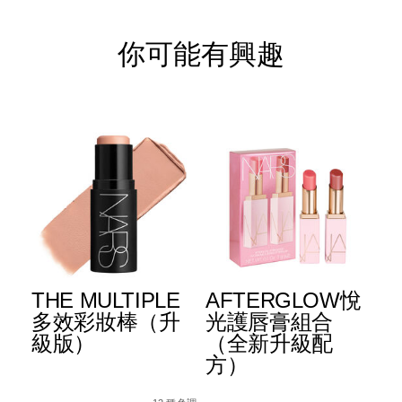
你可能有興趣
THE MULTIPLE
AFTERGLOW悅
[
 唇
多效彩妝棒（升
光護唇膏組合
B
級版）
（全新升級配
E
方）
光
B%E7%AF%80%E6%97%A5%E9%99%90%E9%87%8F%E7%8
Details
Item
/zh/the-
5%E9%99%90%E9%87%8F%E7%89%88%5D-
Details
Item
/zh/afterglo
Det
Ite