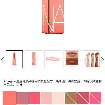
線上虛擬試妝
官網限定​
瀏覽全部
熱賣產品
全新
LIGHT REFLECTING™ 原生光
Details
/zh/afterglow-
Item
亮肌卸妝油
lip-
No.
Afterglow護唇膏系列採用抗氧化配方，能呵護、滋養雙唇，保持水嫩滋潤
balm/607845013594_hk.html
607845013594_hk
不乾燥。
更多
Variations