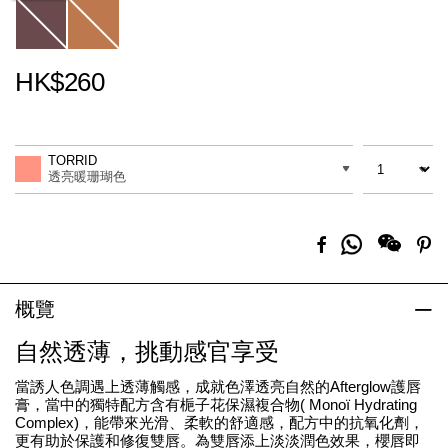
HK$260
Promotions
Add
Product
to
Actions
數量
差別
cart
TORRID
options
透亮暖珊瑚色
分
Facebook
Pi
享
到
Whatsapp
概覽
自然透薄，挑動感官享受
當誘人色調遇上透薄觸感，成就色澤透亮自然的Afterglow護唇
膏，當中的獨特配方含有梔子花保濕複合物( Monoï Hydrating
Complex)，能帶來光滑、柔軟的舒適感，配方中的抗氧化劑，
更有助於保護和修復雙唇。為雙唇添上淡淡潤色效果，櫻唇即