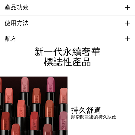
產品功效
使用方法
配方
新一代永續奢華
標誌性產品
持久舒適
順滑防暈染的持久妝效