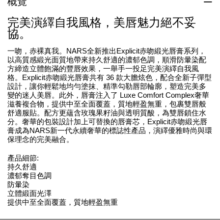
概覽
完美演繹自我風格，美唇魅力絕不妥
協。
一吻，赤裸真我。NARS全新推出Explicit赤吻緞光唇膏系列，
以高質感緞光面質地帶來持久舒適的濃郁色調，順滑防暈染配
方締造立體飽滿的豐唇效果，一舉手一投足完美演繹自我風
格。Explicit赤吻緞光唇膏共有 36 款大膽炫色，配合全新子彈型
設計，讓你輕鬆地均勻塗抹、精準勾勒唇部輪廓，塑造完美多
變的迷人美唇。此外，唇膏注入了 Luxe Comfort Complex奢華
滋養複合物，提供中至全面覆蓋，質地輕盈無重，包裹雙唇般
舒適服貼。配方更蘊含玫瑰果籽油與透明質酸，為雙唇鎖住水
分。奢華的包裝設計加上可替換的唇膏芯，Explicit赤吻緞光唇
膏成為NARS新一代永續奢華的標誌性產品，演繹優雅時尚與環
保理念的完美融合。
產品細節:
持久舒適
濃郁奪目色調
防暈染
立體緞面光澤
提供中至全面覆蓋，質地輕盈無重