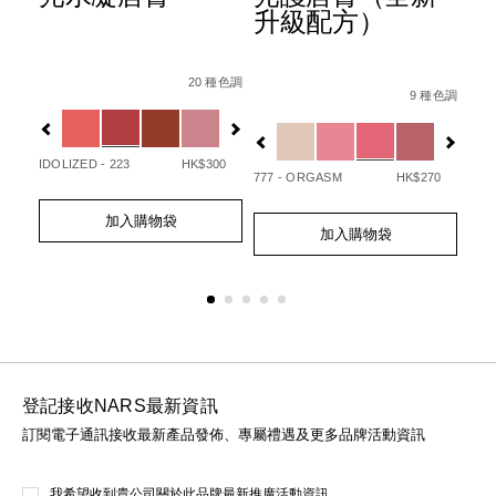
升級配方）
ion-
Details
Item
/zh/afterglow%E6%82%85%E5%85%89%E
Det
Ite
種色調
Details
Item
/zh/afterglo
No.
No.
20 種色調
07845090748_hk.html
1%E7%9C%BC%E5%BD%B1%E7%AD%86/0194251147000_h
No.
9 種色調
0194251133720_hk
01
Variations
Var
194251154732_hk
Variations
20
IDOLIZED - 223
HK$300
UNA
777 - ORGASM
HK$270
Add
Product
Ad
Pro
Add
Product
to
Actions
to
Act
加入購物袋
to
Actions
cart
cart
加入購物袋
cart
options
opt
options
登記接收NARS最新資訊
訂閱電子通訊接收最新產品發佈、專屬禮遇及更多品牌活動資訊
我希望收到貴公司關於此品牌最新推廣活動資訊。