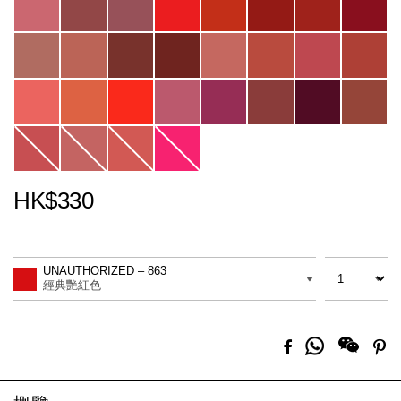
HK$330
Promotions
Add
Product
to
Actions
數量
差別
cart
UNAUTHORIZED – 863
options
經典艷紅色
分
Facebook
Pi
享
到
Whatsapp