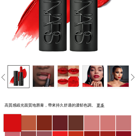
線上虛擬試妝
官網限定​
瀏覽全部
熱賣產品
全新
LIGHT REFLECTING™ 原生光
Details
/zh/explicit%E8%B5%A4%E5%90%BB%E7%B7%9E%E5%85%89%E5%94%8
Item
亮肌卸妝油
No.
高質感緞光面質地唇膏，帶來持久舒適的濃郁色調。
更多
194251136967_hk
Variations