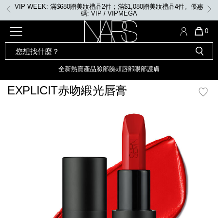
Skip
VIP WEEK: 滿$680贈美妝禮品2件；滿$1,080贈美妝禮品4件。優惠
to
碼: VIP / VIPMEGA
main
content
全新
產品
熱賣產品
選單"
QUA
0
OF
SEARCH
Nars
ITE
彩妝組合及禮品
全新
粉底
LIGHT REFLECTING™ 原生光
CATALOG
IN
亮肌卸妝油
CAR
全新
熱賣產品
臉部
臉頰
唇部
眼部
護膚
遮瑕膏
IS
化妝掃及工具
全新色調
LIGHT REFLECTING™ 原
EXPLICIT赤吻緞光唇膏
胭脂
生光幻彩蜜粉餅
臉部
mage
唇膏
全新
INSATIABLE炫彩緞光胭脂液
定妝蜜粉
臉頰
全新色調
AFTERGLOW 悅光唇彩​
瀏覽全部
全新
LIGHT REFLECTING™ 原生光
唇部
亮肌系列
線上購物禮遇
眼部
電子禮品卡
護膚