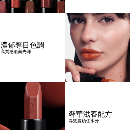
濃郁奪目色調
高質感緞面光澤
奢華滋養配方
為雙唇鎖住水分