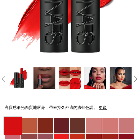
線上虛擬試妝
官網限定​
瀏覽全部
熱賣產品
全新
LIGHT REFLECTING™ 原生光
Details
/zh/explicit%E8%B5%A4%E5%90%BB%E7%B7%9E%E5%85%89%E5%94%8
Item
亮肌卸妝油
No.
高質感緞光面質地唇膏，帶來持久舒適的濃郁色調。
更多
194251136967_hk
Variations