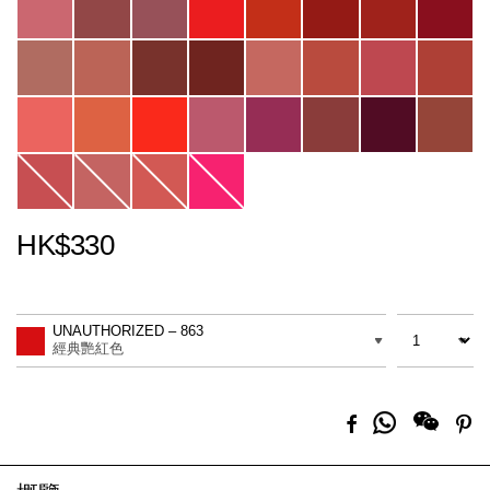
HK$330
Promotions
Add
Product
to
Actions
數量
差別
cart
UNAUTHORIZED – 863
options
經典艷紅色
分
Facebook
Pi
享
到
Whatsapp