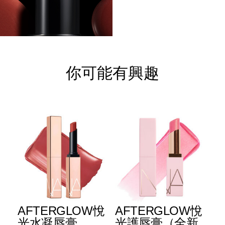
你可能有興趣
E
AFTERGLOW悅
AFTERGLOW悅
E
升
光水凝唇膏
光護唇膏（全新
光