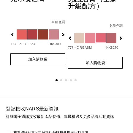
升級配方）
Details
Item
/zh/afterglow%E6%82%85%E5%85%89%E
Det
Ite
Details
Item
/zh/afterglo
No.
No.
20 種色調
/194251146249_hk.html
No.
 種色調
9 種色調
0194251133720_hk
01
Variations
Var
194251154732_hk
Variations
IDOLIZED - 223
HK$300
UNA
50
777 - ORGASM
HK$270
Add
Product
Ad
Pro
Add
Product
to
Actions
to
Act
加入購物袋
to
Actions
cart
cart
加入購物袋
cart
options
opt
options
登記接收NARS最新資訊
訂閱電子通訊接收最新產品發佈、專屬禮遇及更多品牌活動資訊
我希望收到貴公司關於此品牌最新推廣活動資訊。