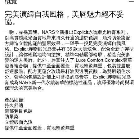
概覽
完美演繹自我風格，美唇魅力絕不妥
協。
一吻，赤裸真我。NARS全新推出Explicit赤吻緞光唇膏系列，
以高質感緞光面質地帶來持久舒適的濃郁色調，順滑防暈染配
方締造立體飽滿的豐唇效果，一舉手一投足完美演繹自我風
格。Explicit赤吻緞光唇膏共有 36 款大膽炫色，配合全新子彈型
設計，讓你輕鬆地均勻塗抹、精準勾勒唇部輪廓，塑造完美多
變的迷人美唇。此外，唇膏注入了 Luxe Comfort Complex奢華
滋養複合物，提供中至全面覆蓋，質地輕盈無重，包裹雙唇般
舒適服貼。配方更蘊含玫瑰果籽油與透明質酸，為雙唇鎖住水
分。奢華的包裝設計加上可替換的唇膏芯，Explicit赤吻緞光唇
膏成為NARS新一代永續奢華的標誌性產品，演繹優雅時尚與環
保理念的完美融合。
產品細節:
持久舒適
濃郁奪目色調
防暈染
立體緞面光澤
提供中至全面覆蓋，質地輕盈無重