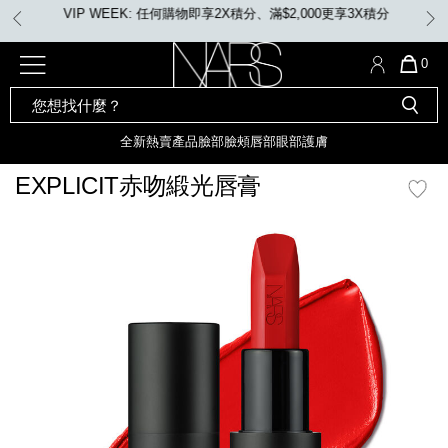
Skip
VIP WEEK: 任何購物即享2X積分、滿$2,000更享3X積分
to
main
content
全新
產品
熱賣產品
選單"
QUA
0
OF
SEARCH
Nars
ITE
彩妝組合及禮品
全新
粉底
LIGHT REFLECTING™ 原生光
CATALOG
IN
亮肌卸妝油
CAR
全新
熱賣產品
臉部
臉頰
唇部
眼部
護膚
遮瑕膏
IS
化妝掃及工具
全新色調
LIGHT REFLECTING™ 原
EXPLICIT赤吻緞光唇膏
胭脂
生光幻彩蜜粉餅
臉部
mage
唇膏
全新
INSATIABLE炫彩緞光胭脂液
定妝蜜粉
臉頰
全新色調
AFTERGLOW 悅光唇彩​
瀏覽全部
全新
LIGHT REFLECTING™ 原生光
唇部
亮肌系列
線上購物禮遇
眼部
電子禮品卡
護膚