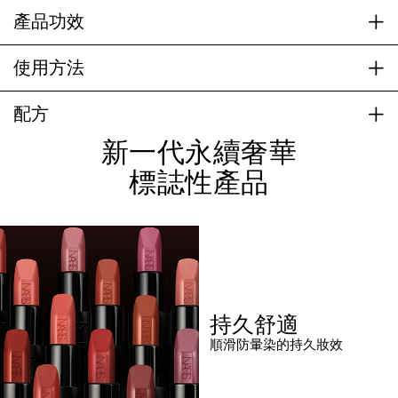
產品功效
使用方法
配方
新一代永續奢華
標誌性產品
持久舒適
順滑防暈染的持久妝效