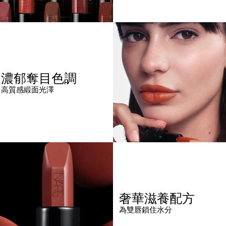
濃郁奪目色調
高質感緞面光澤
奢華滋養配方
為雙唇鎖住水分