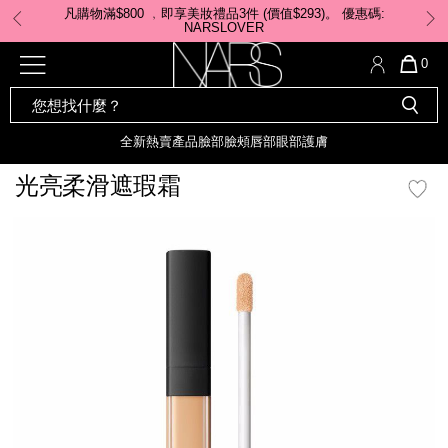
Skip
凡購物滿$800 ﹐即享美妝禮品3件 (價值$293)。 ​優惠碼:
to
NARSLOVER
main
content
全新
產品
熱賣產品
選單"
QUA
0
OF
SEARCH
Nars
ITE
彩妝組合及禮品
全新
粉底
LIGHT REFLECTING™ 原生光
CATALOG
IN
亮肌卸妝油
CAR
全新
熱賣產品
臉部
臉頰
唇部
眼部
護膚
遮瑕膏
IS
化妝掃及工具
全新色調
LIGHT REFLECTING™ 原
光亮柔滑遮瑕霜
胭脂
生光幻彩蜜粉餅
臉部
mage
唇膏
全新
INSATIABLE炫彩緞光胭脂液
定妝蜜粉
臉頰
全新色調
AFTERGLOW 悅光唇彩​
瀏覽全部
全新
LIGHT REFLECTING™ 原生光
唇部
亮肌系列
線上購物禮遇
眼部
電子禮品卡
護膚