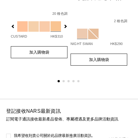
（
Details
Item
/zh/custard-
6%B0%B4%E5%85%89%E6%B0%A3%E5%A2%8A%E7%B2%8
No.
soft-
20 種色調
Details
Item
/zh/light-
Fpa%2B%2B%2B/0194251006512_hk.html
種色調
0607845012801_hk
matte-
No.
reflecting%E
Variations
2 種色調
complete-
0194251136004_hk
concealer/0607845012801_hk.html
Variations
Det
Ite
No.
CUSTARD
HK$310
20
01
NIGHT SWAN
HK$290
Ad
Pro
Add
Product
to
Act
to
Actions
加入購物袋
Add
Product
cart
cart
to
Actions
opt
options
加入購物袋
cart
options
登記接收NARS最新資訊
訂閱電子通訊接收最新產品發佈、專屬禮遇及更多品牌活動資訊
我希望收到貴公司關於此品牌最新推廣活動資訊。