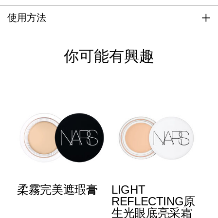
使用方法
你可能有興趣
柔霧完美遮瑕膏
LIGHT
L
+
REFLECTING原
R
生光眼底亮采霜
生