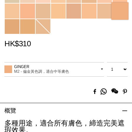
HK$310
Promotions
Add
Product
to
Actions
數量
差別
cart
GINGER
options
M2 - 偏金黃色調，適合中等膚色
分
Facebook
Pi
享
到
Whatsapp
概覽
多種用途，適合所有膚色，締造完美遮
瑕效果。