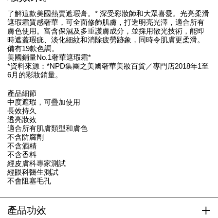
了解這款美國熱賣遮瑕膏。* 深受彩妝師和大眾喜愛。光亮柔滑
遮瑕霜質感奢華，可全面修飾肌膚，打造明亮光澤，適合所有
膚色使用。富含保濕及多重護膚成分，並採用散光技術，能即
時遮蓋瑕疵、淡化細紋和消除疲勞跡象，同時令肌膚更柔滑。
備有19款色調。
美國銷量No.1奢華遮瑕霜*
*資料來源：*NPD集團之美國奢華美妝百貨／專門店2018年1至
6月的彩妝銷量。
產品細節
中度遮瑕，可疊加使用
長效持久
透亮妝效
適合所有肌膚類型和膚色
不含防腐劑
不含酒精
不含香料
經皮膚科專家測試
經眼科醫生測試
不會阻塞毛孔
產品功效