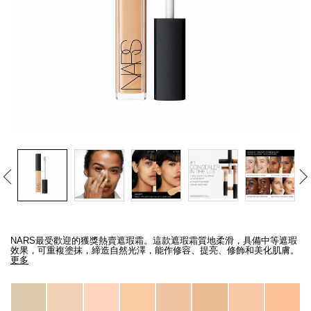
線上虛擬試妝
官網限定​
瀏覽全部
熱賣產品
全新
LIGHT REFLECTING™ 原生光
Details
/zh/ginger-
Item
亮肌卸妝油
radiant-
No.
NARS最受歡迎的獲獎熱賣遮瑕霜。這款遮瑕霜質地柔滑，具備中等遮瑕
creamy-
0607845012351_hk
效果，可重複塗抹，締造自然光澤，能作修容、提亮、修飾和美化肌膚。
concealer/0607845012351_hk.html
更多
Variations