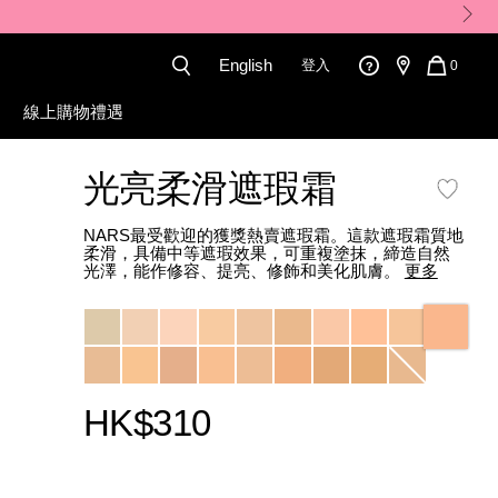
English
登入
QUANT
0
OF
ITEMS
線上購物禮遇
IN
CART
IS
光亮柔滑遮瑕霜
NARS最受歡迎的獲獎熱賣遮瑕霜。這款遮瑕霜質地
柔滑，具備中等遮瑕效果，可重複塗抹，締造自然
光澤，能作修容、提亮、修飾和美化肌膚。
更多
Variations
HK$310
Promotions
Add
Product