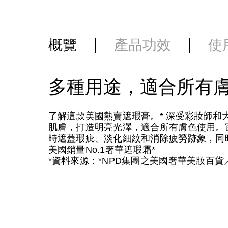
概覽
產品功效
使
多種用途，適合所有
了解這款美國熱賣遮瑕膏。* 深受彩妝師
肌膚，打造明亮光澤，適合所有膚色使用。
時遮蓋瑕疵、淡化細紋和消除疲勞跡象，同
美國銷量No.1奢華遮瑕霜*
*資料來源：*NPD集團之美國奢華美妝百貨