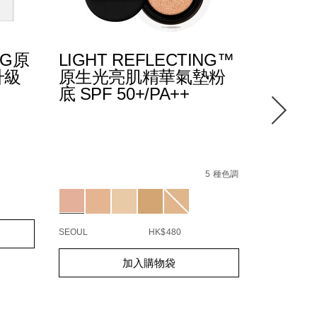
NG原
LIGHT REFLECTING™
水潤透
升級
原生光亮肌精華氣墊粉
30/PA
底 SPF 50+/PA++
Details
/zh/%E6
Item
Details
/zh/light-
Item
5%BA%95%E4%BA%AE%E9%87%87%E9%9C%9C/019425113
No.
reflecting%E2%84%A2-
No.
5 種色調
01942510
Variations
%E5%8E%9F%E7%94%9F%E5%85%89%E4%B
NARZ10743_hk
Variations
spf-
%E7%94%9F%E5%85%89%E4%BA%AE%E8%82%8C%E6%B0%
50%2B%2Fpa%2B%2B/NARZ10743_hk.html
GOTLAND
SEOUL
HK$480
Add
Product
Add
Product
to
Actions
加入購物袋
to
Actions
cart
cart
options
options