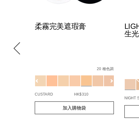
F
柔霧完美遮瑕膏
LIG
生光
%E6%B0%B4%E5%85%89%E6%B0%A3%E5%A2%8A%E7%B2%
%2Fpa%2B%2B%2B/0194251006512_hk.html
6 種色調
Details
/zh/custard-
Item
Detail
/zh/ligh
Item
soft-
No.
20 種色調
refl
No.
matte-
0607845012801_hk
Variations
01942
complete-
Variat
concealer/0607845012801_hk.html
%BE%E8%8F%AF%E7%B4%A0/0194251003832_hk.html
CUSTARD
HK$310
NIGHT 
Add
Product
Add
Produc
加入購物袋
to
Actions
to
Action
cart
cart
options
option