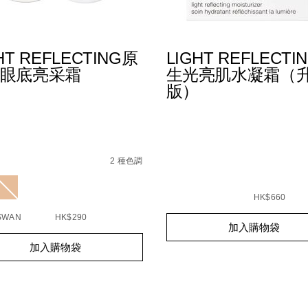
HT REFLECTING原
LIGHT REFLECTI
眼底亮采霜
生光亮肌水凝霜（
版）
89%E5%BA%95spf-
s
t-
ecting%E5%8E%9F%E7%94%9F%E5%85%89%E7%9C%BC%E
2 種色調
51136004_hk
ions
查看
更多
Details
/zh/light-
Item
reflecting%E5%8E%9F
No.
HK$660
0194251039466_hk
Add
Product
SWAN
HK$290
加入購物袋
to
Actions
t
cart
加入購物袋
s
options
s