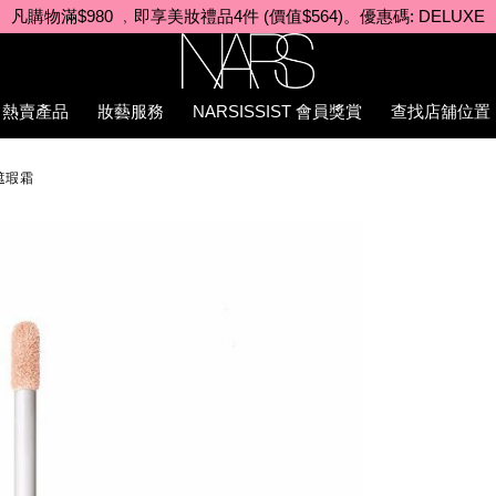
凡購物滿$980 ﹐即享美妝禮品4件 (價值$564)。優惠碼: DELUXE
Nars
熱賣產品
妝藝服務
NARSISSIST 會員獎賞
查找店舖位置
遮瑕霜