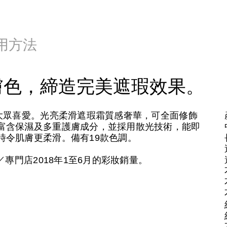
用方法
膚色，締造完美遮瑕效果。
和大眾喜愛。光亮柔滑遮瑕霜質感奢華，可全面修飾
富含保濕及多重護膚成分，並採用散光技術，能即
時令肌膚更柔滑。備有19款色調。
／專門店2018年1至6月的彩妝銷量。