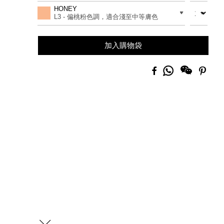
to
Actions
數量
差別
HONEY
cart
L3 - 偏桃粉色調，適合淺至中等膚色
options
加入購物袋
分
Facebook
Pinte
享
到
Whatsapp