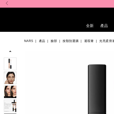
Skip
to
main
content
全新
產品
Details
/zh/honey-
Item
Image
radiant-
No.
NARS
產品
臉部
按類別選購
遮瑕膏
光亮柔滑
creamy-
0607845012337_hk
concealer/0607845012337_hk.html