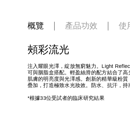
概覽
產品功效
使
頰彩流光
注入耀眼光澤，綻放無窮魅力。Light Ref
可與胭脂盒搭配。輕盈絲滑的配方結合了高
肌膚的明亮度與光澤感。創新的精華級粉質
疊加，打造極致水光妝效。防水、抗汗，持妝
*根據33位受試者的臨床研究結果