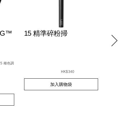
NG™
15 精準碎粉掃
水潤透
94251132020_hk.html
E5%8E%9F%E7%94%9F%E5%85%89%E4%BA%AE%E8%82%8C
5 種色調
E4%BA%AE%E8%82%8C%E9%AB%98%E5%85%89%E7%B2%
Details
/zh/15-
Item
Details
/zh/%E6
Item
%E7%B2%BE%E6%BA%96%E7%A2%8E%E7%B2%8
No.
No.
HK$340
0194251005287_hk
01942510
Add
Product
Add
Product
加入購物袋
to
Actions
to
Actions
cart
cart
options
options