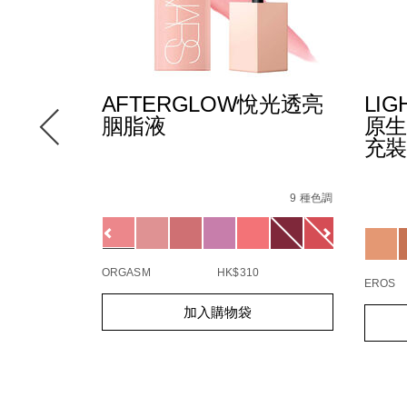
AFTERGLOW悅光透亮
LIG
胭脂液
原生
充裝
Details
/zh/afterglow%E6%82%85%E5%85%89%E
Item
Detail
/zh/ligh
Item
No.
9 種色調
refl
No.
E6%B0%B4%E5%85%89%E6%B0%A3%E5%A2%8A%E7%B2%89
0194251132020_hk
Variations
5%88%97%E3%80%91light-
19425
Variat
94%9F%E5%85%89%E7%B2%BE%E8%8F%AF%E6%B0%A3%E
%89%E5%BA%95%E7%9B%92/999NAC0000297_hk.html
ORGASM
HK$310
EROS
Add
Product
Add
Produc
加入購物袋
to
Actions
to
Action
cart
cart
options
option