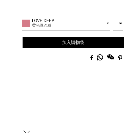
Promotions
Add
Product
to
Actions
數量
差別
LOVE DEEP
cart
柔光豆沙粉
options
加入購物袋
分
Facebook
Pinte
享
到
Whatsapp