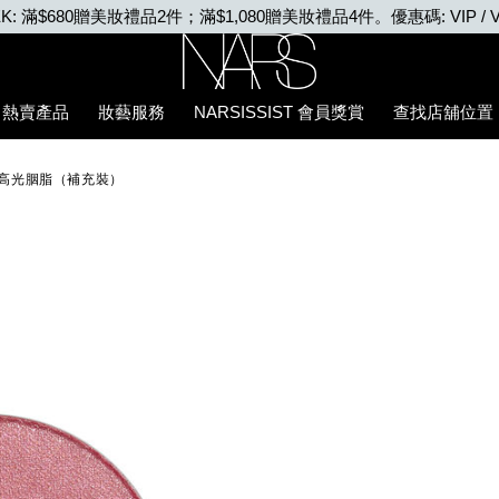
EEK: 滿$680贈美妝禮品2件；滿$1,080贈美妝禮品4件。優惠碼: VIP / V
Nars
熱賣產品
妝藝服務
NARSISSIST 會員獎賞
查找店舖位置
%E4%BA%AE%E8%82%8C%E9%AB%98%E5%85%89%E8%83%AD%E
亮肌高光胭脂（補充裝）