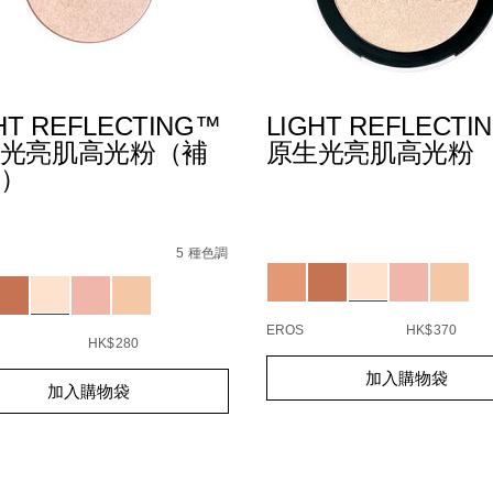
HT REFLECTING™
LIGHT REFLECTI
光亮肌高光粉（補
原生光亮肌高光粉
）
9%80%8F%E4%BA%AE%E8%83%AD%E8%84%82%E6%B6%B2/01
Details
/zh/light-
Item
s
t-
reflecting%E2%84%A2%
No.
ecting%E2%84%A2%E5%8E%9F%E7%94%9F%E5%85%89%
%E6%92%B2/0194251013275_hk.html
5 種色調
194251146041_hk
Variations
1150338_hk
ions
5%A2%8A%E7%B2%89%E5%BA%95/NARZ10798_hk.html
EROS
HK$370
HK$280
Add
Product
t
加入購物袋
to
Actions
加入購物袋
s
cart
options
s