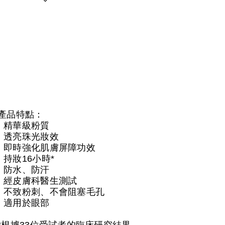
產品特點：
精華級粉質
透亮珠光妝效
即時強化肌膚屏障功效
持妝16小時*
防水、防汗
經皮膚科醫生測試
不致粉刺、不會阻塞毛孔
適用於眼部