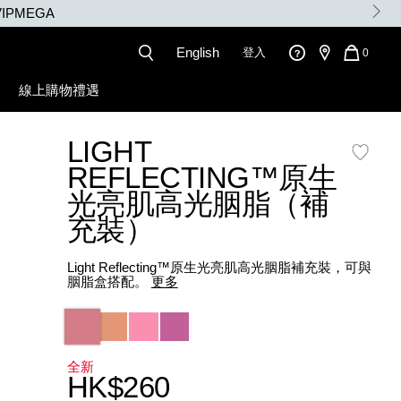
IPMEGA
English
登入
QUANT
0
OF
ITEMS
線上購物禮遇
IN
CART
8%84%82%EF%BC%88%E8%A3%9C%E5%85%85%E8%A3%9D%EF
IS
LIGHT
REFLECTING™原生
光亮肌高光胭脂（補
充裝）
Light Reflecting™原生光亮肌高光胭脂補充裝，可與
胭脂盒搭配。
更多
Variations
全新
HK$260