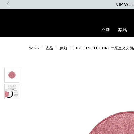
Skip
VIP W
to
main
content
全新
產品
Details
/zh/light-
Item
Image
reflecting%E2%84%A2%E5%8E%9F%E7%94%9F%E5%85%89
No.
NARS
產品
臉頰
LIGHT REFLECTING™原生光
194251158945_hk