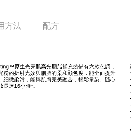
用方法
配方
lecting™原生光亮肌高光胭脂補充裝備有六款色調，
光粉的折射光效與胭脂的柔和顯色度，能全面提升
，細緻柔滑，能與肌膚完美融合，輕鬆暈染、隨心
長達16小時*。