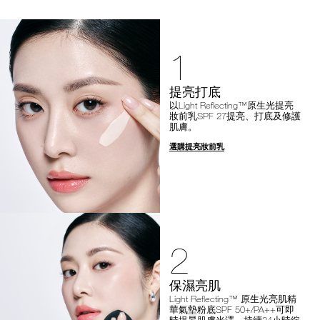
1
提亮打底
以Light Reflecting™原生光提亮
妝前乳SPF 27提亮、打底及修護
肌膚。
選購提亮妝前乳
2
保濕亮肌
Light Reflecting™ 原生光亮肌精
華氣墊粉底SPF 50+/PA++可即
時提昇肌膚光澤，持續24小時綻