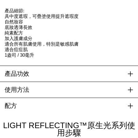
產品細節:
具中度遮瑕，可疊塗使用提升遮瑕度
自然妝容
底妝透薄長效
純素配方
加入護膚成分
適合所有肌膚使用，特別是敏感肌膚
適合痘痘肌
1盎司 / 30毫升
產品功效
使用方法
配方
LIGHT REFLECTING™原生光系列使
用步驟