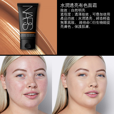
水潤透亮有色面霜
妝效：自然明亮
遮瑕度：透薄妝效，可疊加使用
產品功效：水潤透亮，締造輕盈
無重底妝。
維他命C衍生物能提
亮膚色，保護肌膚。