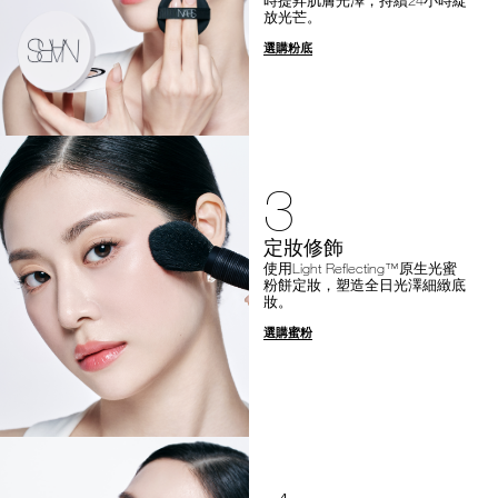
放光芒。
選購粉底
3
定妝修飾
使用Light Reflecting™原生光蜜
粉餅定妝，塑造全日光澤細緻底
妝。
選購蜜粉