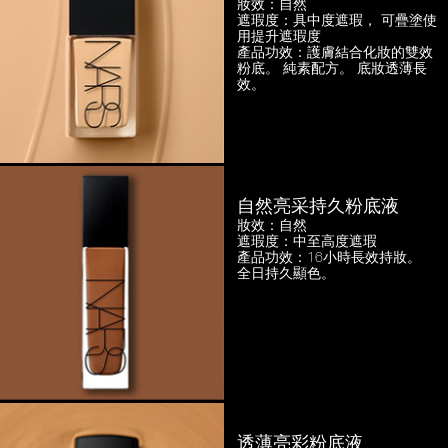
妝效：自然
遮瑕度：具中度遮瑕，
可疊塗使
用提升遮瑕度
產品功效：護膚結合化妝的雙效
粉底。
純素配方。 底妝透薄長
效。
自然亮采持久粉底液
妝效：自然
遮瑕度：中至高度遮瑕
產品功效：16小時長效持妝。
全日持久顯色。
透薄亮彩粉底液