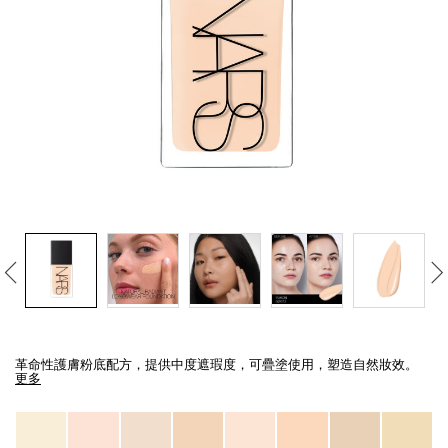
線上虛擬試妝
官網限定​
瀏覽全部
熱賣產品
全新
LIGHT REFLECTING™ 原生光
亮肌卸妝油
Details
/zh/light-
Item
reflecting%E2%84%A2-
No.
革命性護膚粉底配方，提供中度遮瑕度，可疊塗使用，塑造自然妝效。
%E5%8E%9F%E7%94%9F%E5%85%89%E4%BA%AE%E8%82%8C%E7%B2%
999NAC0000141_hk
更多
Variations