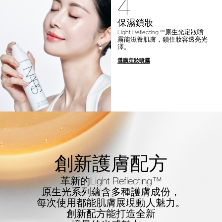
4
保濕鎖妝
Light Reflecting™原生光定妝噴
霧能滋養肌膚，鎖住妝容透亮光
澤。
選購定妝噴霧
創新護膚配方
革新的Light Reflecting™
原生光系列蘊含多種護膚成份，
每次使用都能肌膚展現動人魅力。
創新配方能打造全新