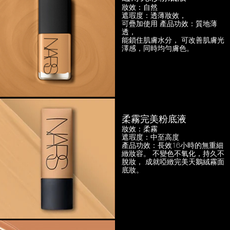
妝效：自然
遮瑕度：透薄妝效，
可疊加使用
產品功效：質地薄
透，
能鎖住肌膚水分， 可改善肌膚光
澤感，
同時均勻膚色。
柔霧完美粉底液
妝效：柔霧
遮瑕度：中至高度
產品功效：長效16小時的無重細
緻妝容。
不變色不氧化，持久不
脫妝，
成就啞緻完美天鵝絨霧面
底妝。