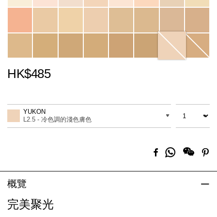
HK$485
Promotions
Add
Product
to
Actions
數量
差別
cart
YUKON
options
L2.5 - 冷色調的淺色膚色
分
Facebook
Pi
享
到
Whatsapp
概覽
完美聚光