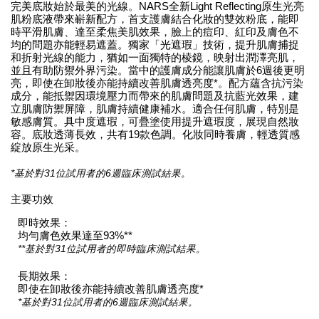
完美底妝始於最美的光線。NARS全新Light Reflecting原生光亮
肌粉底液帶來嶄新配方，首支護膚結合化妝的雙效粉底，能即
時平滑肌膚、達至柔焦美肌效果，臉上的痘印、紅印及膚色不
均的問題亦能輕易遮蓋。獨家「光遮瑕」技術，提升肌膚捕捉
和折射光線的能力，猶如一面獨特的棱鏡，映射出潤澤亮肌，
並且有助防禦外界污染。當中的護膚成分能讓肌膚於6週後更明
亮，即使在卸妝後亦能持續改善肌膚透亮度*。配方蘊含抗污染
成分，能抵禦因環境壓力而帶來的肌膚問題及抗藍光效果，建
立肌膚防禦屏障，肌膚持續健康補水。適合任何肌膚，特別是
敏感膚質。具中度遮瑕，可疊塗使用提升遮瑕度，展現自然妝
容。底妝透薄長效，共有19款色調。化妝同時養膚，輕透質感
綻放原生光采。
*基於對31位試用者的6週臨床測試結果。
主要功效
即時效果：
均勻膚色效果達至93%**
**基於對31位試用者的即時臨床測試結果。
長期效果：
即使在卸妝後亦能持續改善肌膚透亮度*
*基於對31位試用者的6週臨床測試結果。