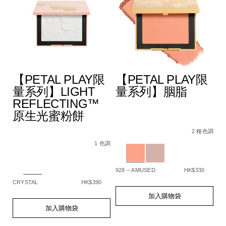
【PETAL PLAY限
【PETAL PLAY限
量系列】LIGHT
量系列】胭脂
REFLECTING™
原生光蜜粉餅
A4%9A%E6%95%88%E5%A1%91%E9%A1%8F%E6%A3%92/194
Details
Item
/zh/%E3%80%90p
De
It
色調
5%BD%A9%E5%A6%9D%E6%A3%92%E7%B5%84%E5%90%88/
No.
play%E9%99%9
N
2 種色調
Details
Item
/zh/%E3%80%90petal-
194251159331_hk
1
No.
play%E9%99%90%E9%87%8F%E7%B3%BB%
Variations
Va
1 色調
194251159348_hk
reflecting%E2%84%A2%E5%8E%9F%E7%
Variations
928 – AMUSED
HK$330
SP
CRYSTAL
HK$390
Add
Product
A
Pr
to
Actions
to
Ac
Add
Product
加入購物袋
cart
ca
to
Actions
加入購物袋
options
op
cart
options