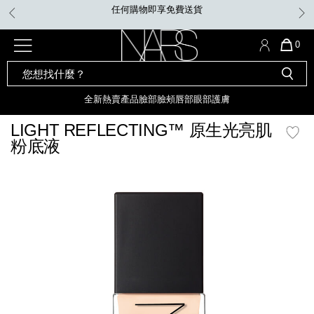
Skip
凡購買Insatiable炫彩緞光胭脂液，即享迷你手指粉撲。無須優惠
to
碼。
main
content
全新
產品
熱賣產品
選單"
QUA
0
OF
SEARCH
Nars
ITE
彩妝組合及禮品
全新
粉底
LIGHT REFLECTING™ 原生光
CATALOG
IN
亮肌卸妝油
CAR
全新
熱賣產品
臉部
臉頰
唇部
眼部
護膚
遮瑕膏
IS
化妝掃及工具
全新色調
LIGHT REFLECTING™ 原
LIGHT REFLECTING™ 原生光亮肌
胭脂
生光幻彩蜜粉餅
粉底液
臉部
唇膏
全新
INSATIABLE炫彩緞光胭脂液
mage
定妝蜜粉
臉頰
全新色調
AFTERGLOW 悅光唇彩​
瀏覽全部
全新
LIGHT REFLECTING™ 原生光
唇部
亮肌系列
線上購物禮遇
眼部
電子禮品卡
護膚