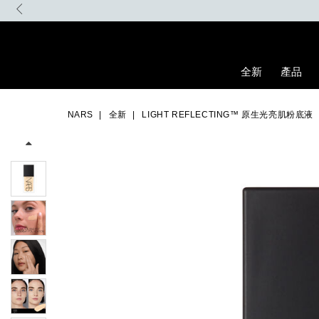
Skip
to
main
content
全新
產品
Details
/zh/light-
Item
Image
reflecting%E2%84%A2-
No.
NARS
全新
LIGHT REFLECTING™ 原生光亮肌粉底液
%E5%8E%9F%E7%94%9F%E5%85%89%E4%BA%AE%E8%82%8C%
0194251070421_hk