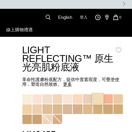
English
登入
QUANT
0
OF
ITEMS
線上購物禮遇
IN
CART
IS
LIGHT
l
REFLECTING™ 原生
光亮肌粉底液
革命性護膚粉底配方，提供中度遮瑕度，可疊塗使
用，塑造自然妝效。
更多
Variations