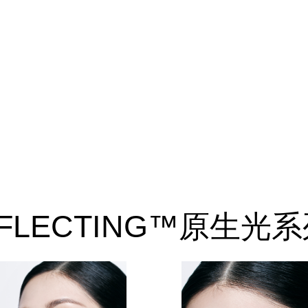
REFLECTING™原生