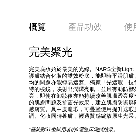
概覽
產品功效
使
完美聚光
完美底妝始於最美的光線。NARS全新Light 
護膚結合化妝的雙效粉底，能即時平滑肌膚
均的問題亦能輕易遮蓋。獨家「光遮瑕」技
特的棱鏡，映射出潤澤亮肌，並且有助防禦
亮，即使在卸妝後亦能持續改善肌膚透亮度
的肌膚問題及抗藍光效果，建立肌膚防禦屏
感膚質。具中度遮瑕，可疊塗使用提升遮瑕
調。化妝同時養膚，輕透質感綻放原生光采
*基於對31位試用者的6週臨床測試結果。