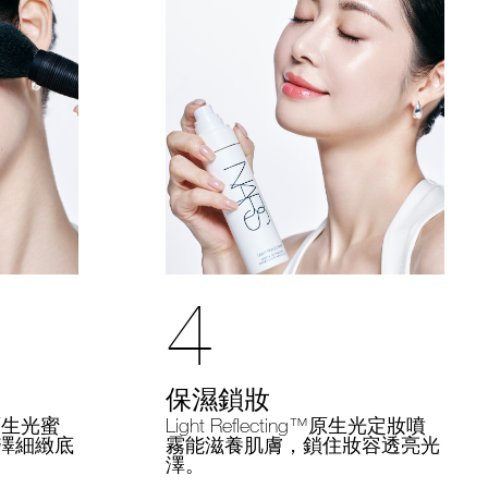
4
保濕鎖妝
Light Reflecting™原生光定妝噴
g™原生光蜜
霧能滋養肌膚，鎖住妝容透亮光
澤細緻底
澤。