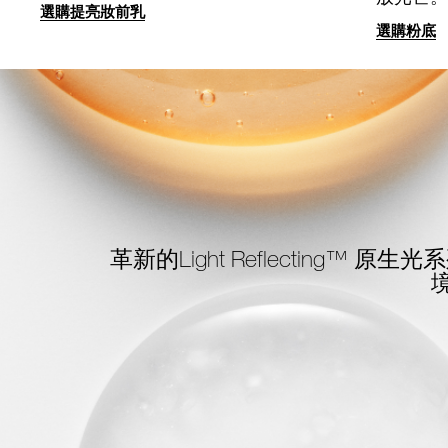
選購提亮妝前乳
選購粉底
革新的Light Reflecting™
原生光系