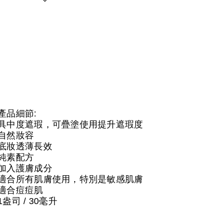
產品細節:
具中度遮瑕，可疊塗使用提升遮瑕度
自然妝容
底妝透薄長效
純素配方
加入護膚成分
適合所有肌膚使用，特別是敏感肌膚
適合痘痘肌
1盎司 / 30毫升