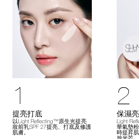
1
2
提亮打底
保濕亮
以Light Reflecting™原生光提亮
Light R
妝前乳SPF 27提亮、打底及修護
華氣墊粉底
肌膚。
時提昇肌
放光芒。