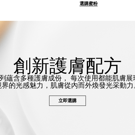
選購蜜粉
創新護膚配方
列蘊含多種護膚成份，
每次使用都能肌膚展
境界的光感魅力，
肌膚從內而外煥發光采動力
立即選購