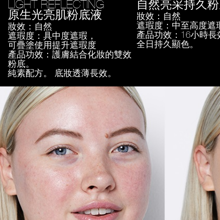
LIGHT REFLECTING
自然亮采持久粉
原生光亮肌粉底液
妝效：自然
遮瑕度：中至高度遮
妝效：自然
產品功效：16小時長
遮瑕度：具中度遮瑕，
全日持久顯色。
可疊塗使用提升遮瑕度
產品功效：護膚結合化妝的雙效
粉底。
純素配方。 底妝透薄長效。