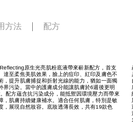
用方法
配方
Reflecting原生光亮肌粉底液帶來嶄新配方，首支
、達至柔焦美肌效果，臉上的痘印、紅印及膚色不
術，提升肌膚捕捉和折射光線的能力，猶如一面獨
外界污染。當中的護膚成分能讓肌膚於6週後更明
*。配方蘊含抗污染成分，能抵禦因環境壓力而帶來
障，肌膚持續健康補水。適合任何肌膚，特別是敏
度，展現自然妝容。底妝透薄長效，共有19款色
。