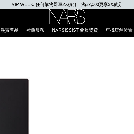
首張訂單滿500元 即享85折優惠。 優惠碼: MYFIRSTNARS
Nars
熱賣產品
妝藝服務
NARSISSIST 會員獎賞
查找店舖位置
E7%B2%89%E5%BA%95%E6%B6%B2/0194251070421_hk.htm