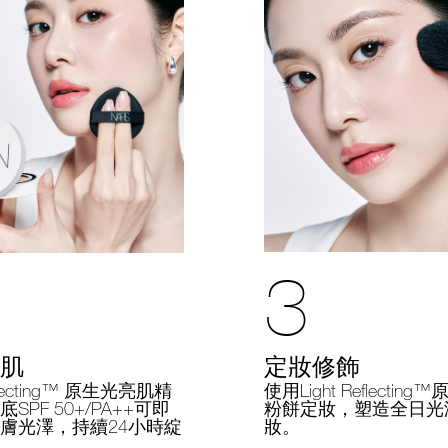
3
定妝修飾
肌
使用Light Reflectin
eflecting™ 原生光亮肌精
粉餅定妝，塑造全日光
SPF 50+/PA++可即
妝。
膚光澤，持續24小時綻