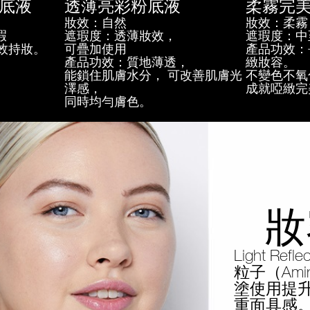
底液
透薄亮彩粉底液
柔霧完
妝效：自然
妝效：柔霧
瑕
遮瑕度：透薄妝效，
遮瑕度：中
效持妝。
可疊加使用
產品功效：
產品功效：質地薄透，
緻妝容。
能鎖住肌膚水分， 可改善肌膚光
不變色不氧
澤感，
成就啞緻完
同時均勻膚色。
妝
Light 
粒子（Amin
塗使用提
重面具感