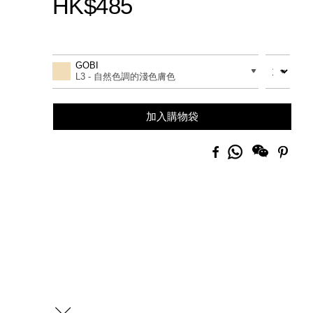
HK$485
Promotions
Add
Product
to
Actions
數量
差別
GOBI
cart
L3 - 自然色調的淺色膚色
options
加入購物袋
分
Facebook
Pinte
享
到
Whatsapp