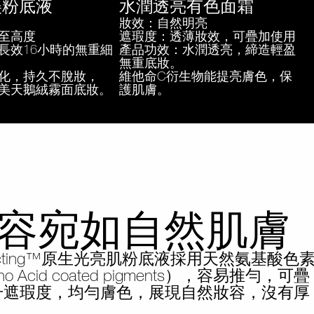
美粉底液
水潤透亮有色面霜
妝效：自然明亮
至高度
遮瑕度：透薄妝效，可疊加使用
長效16小時的無重細
產品功效：水潤透亮，締造輕盈
無重底妝。
化，持久不脫妝，
維他命C衍生物能提亮膚色，保
美天鵝絨霧面底妝。
護肌膚。
容宛如自然肌膚
Reflecting™原生光亮肌粉底液採用天然氨基酸色
o Acid coated pigments），容易推勻，可疊
升遮瑕度，均勻膚色，展現自然妝容，沒有厚
。