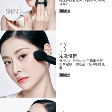
放光芒。
選購粉底
3
定妝修飾
使用Light Reflecting™原生光蜜
粉餅定妝，塑造全日光澤細緻底
妝。
選購蜜粉