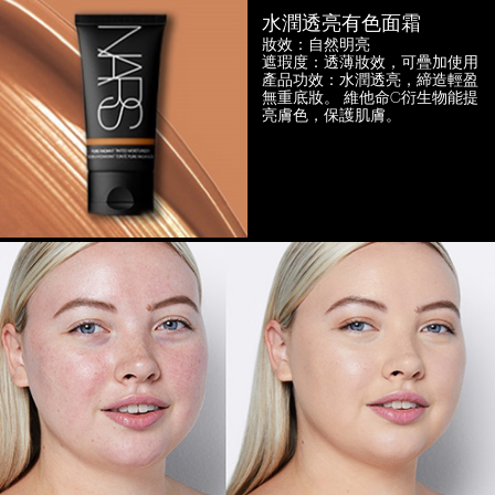
水潤透亮有色面霜
妝效：自然明亮
遮瑕度：透薄妝效，可疊加使用
產品功效：水潤透亮，締造輕盈
無重底妝。
維他命C衍生物能提
亮膚色，保護肌膚。