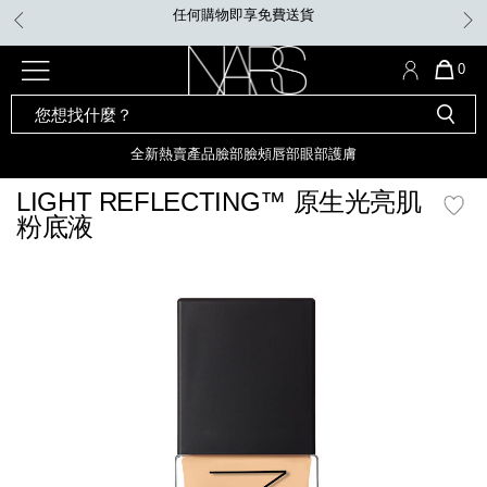
Skip
凡購買Insatiable炫彩緞光胭脂液，即享迷你手指粉撲。無須優惠
to
碼。
main
content
全新
產品
熱賣產品
選單"
QUA
0
OF
SEARCH
Nars
ITE
彩妝組合及禮品
全新
粉底
LIGHT REFLECTING™ 原生光
CATALOG
IN
亮肌卸妝油
CAR
全新
熱賣產品
臉部
臉頰
唇部
眼部
護膚
遮瑕膏
IS
化妝掃及工具
全新色調
LIGHT REFLECTING™ 原
LIGHT REFLECTING™ 原生光亮肌
胭脂
生光幻彩蜜粉餅
粉底液
臉部
唇膏
全新
INSATIABLE炫彩緞光胭脂液
mage
定妝蜜粉
臉頰
全新色調
AFTERGLOW 悅光唇彩​
瀏覽全部
全新
LIGHT REFLECTING™ 原生光
唇部
亮肌系列
線上購物禮遇
眼部
電子禮品卡
護膚