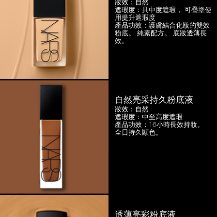
妝效：自然
遮瑕度：具中度遮瑕，
可疊塗使
用提升遮瑕度
產品功效：護膚結合化妝的雙效
粉底。
純素配方。 底妝透薄長
效。
自然亮采持久粉底液
妝效：自然
遮瑕度：中至高度遮瑕
產品功效：16小時長效持妝。
全日持久顯色。
透薄亮彩粉底液