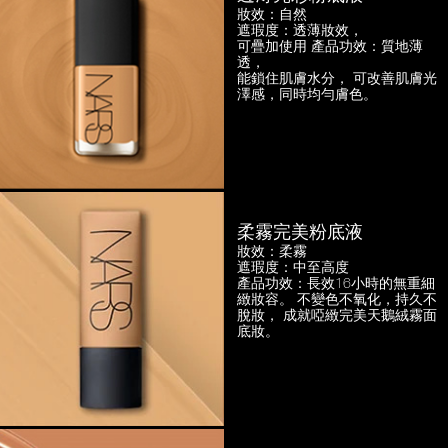
妝效：自然
遮瑕度：透薄妝效，
可疊加使用
產品功效：質地薄
透，
能鎖住肌膚水分， 可改善肌膚光
澤感，
同時均勻膚色。
柔霧完美粉底液
妝效：柔霧
遮瑕度：中至高度
產品功效：長效16小時的無重細
緻妝容。
不變色不氧化，持久不
脫妝，
成就啞緻完美天鵝絨霧面
底妝。