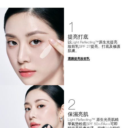
1
提亮打底
以Light Reflecting™原生光提亮
妝前乳SPF 27提亮、打底及修護
肌膚。
選購提亮妝前乳
2
保濕亮肌
Light Reflecting™ 原生光亮肌精
華氣墊粉底SPF 50+/PA++可即
時提昇肌膚光澤，持續24小時綻