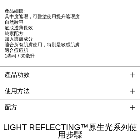
產品細節:
具中度遮瑕，可疊塗使用提升遮瑕度
自然妝容
底妝透薄長效
純素配方
加入護膚成分
適合所有肌膚使用，特別是敏感肌膚
適合痘痘肌
1盎司 / 30毫升
產品功效
使用方法
配方
LIGHT REFLECTING™原生光系列使
用步驟