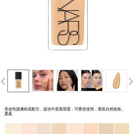
線上虛擬試妝
官網限定​
瀏覽全部
熱賣產品
全新
LIGHT REFLECTING™ 原生光
亮肌卸妝油
Details
/zh/light-
Item
reflecting%E2%84%A2-
No.
革命性護膚粉底配方，提供中度遮瑕度，可疊塗使用，塑造自然妝效。
%E5%8E%9F%E7%94%9F%E5%85%89%E4%BA%AE%E8%82%8C%E7%B2%
0194251070582_hk
更多
Variations