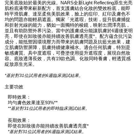
完美底妝始於最美的光線。NARS全新Light Reflecting原生光亮
肌粉底液帶來嶄新配方，首支護膚結合化妝的雙效粉底，能即
時平滑肌膚、達至柔焦美肌效果，臉上的痘印、紅印及膚色不
均的問題亦能輕易遮蓋。獨家「光遮瑕」技術，提升肌膚捕捉
和折射光線的能力，猶如一面獨特的棱鏡，映射出潤澤亮肌，
並且有助防禦外界污染。當中的護膚成分能讓肌膚於6週後更明
亮，即使在卸妝後亦能持續改善肌膚透亮度*。配方蘊含抗污染
成分，能抵禦因環境壓力而帶來的肌膚問題及抗藍光效果，建
立肌膚防禦屏障，肌膚持續健康補水。適合任何肌膚，特別是
敏感膚質。具中度遮瑕，可疊塗使用提升遮瑕度，展現自然妝
容。底妝透薄長效，共有19款色調。化妝同時養膚，輕透質感
綻放原生光采。
*基於對31位試用者的6週臨床測試結果。
主要功效
即時效果：
均勻膚色效果達至93%**
**基於對31位試用者的即時臨床測試結果。
長期效果：
即使在卸妝後亦能持續改善肌膚透亮度*
*基於對31位試用者的6週臨床測試結果。