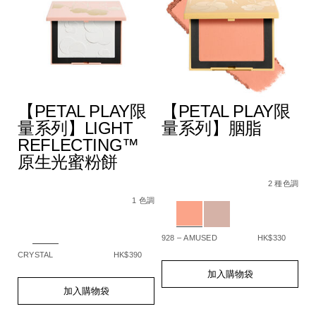
【PETAL PLAY限
【PETAL PLAY限
量系列】LIGHT
量系列】胭脂
REFLECTING™
原生光蜜粉餅
A4%9A%E6%95%88%E5%A1%91%E9%A1%8F%E6%A3%92/194
Details
Item
/zh/%E3%80%90p
De
It
色調
5%BD%A9%E5%A6%9D%E6%A3%92%E7%B5%84%E5%90%88/
No.
play%E9%99%9
N
2 種色調
Details
Item
/zh/%E3%80%90petal-
194251159331_hk
1
No.
play%E9%99%90%E9%87%8F%E7%B3%BB%
Variations
Va
1 色調
194251159348_hk
reflecting%E2%84%A2%E5%8E%9F%E7%
Variations
928 – AMUSED
HK$330
SP
CRYSTAL
HK$390
Add
Product
A
Pr
to
Actions
to
Ac
Add
Product
加入購物袋
cart
ca
to
Actions
加入購物袋
options
op
cart
options