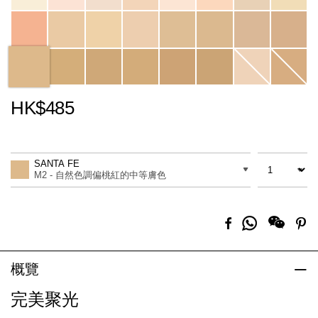
HK$485
Promotions
Add
Product
to
Actions
數量
差別
cart
SANTA FE
options
M2 - 自然色調偏桃紅的中等膚色
分
Facebook
Pi
享
到
Whatsapp
概覽
完美聚光