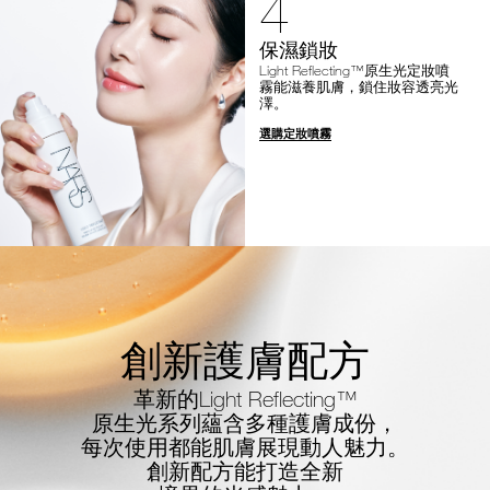
4
保濕鎖妝
Light Reflecting™原生光定妝噴
霧能滋養肌膚，鎖住妝容透亮光
澤。
選購定妝噴霧
創新護膚配方
革新的Light Reflecting™
原生光系列蘊含多種護膚成份，
每次使用都能肌膚展現動人魅力。
創新配方能打造全新