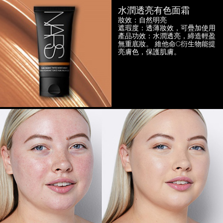
水潤透亮有色面霜
妝效：自然明亮
遮瑕度：透薄妝效，可疊加使用
產品功效：水潤透亮，締造輕盈
無重底妝。
維他命C衍生物能提
亮膚色，保護肌膚。