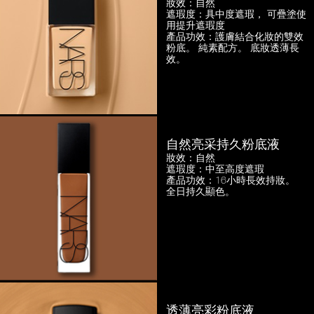
妝效：自然
遮瑕度：具中度遮瑕，
可疊塗使
用提升遮瑕度
產品功效：護膚結合化妝的雙效
粉底。
純素配方。 底妝透薄長
效。
自然亮采持久粉底液
妝效：自然
遮瑕度：中至高度遮瑕
產品功效：16小時長效持妝。
全日持久顯色。
透薄亮彩粉底液