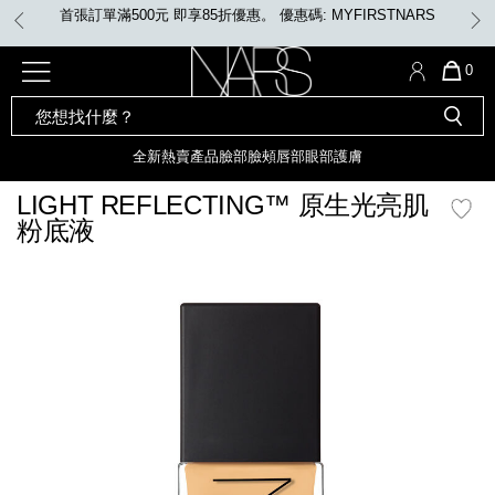
Skip
任何購物即享免費送貨
to
main
content
全新
產品
熱賣產品
選單"
QUA
0
OF
SEARCH
Nars
ITE
彩妝組合及禮品
全新
粉底
LIGHT REFLECTING™ 原生光
CATALOG
IN
亮肌卸妝油
CAR
全新
熱賣產品
臉部
臉頰
唇部
眼部
護膚
遮瑕膏
IS
化妝掃及工具
全新色調
LIGHT REFLECTING™ 原
LIGHT REFLECTING™ 原生光亮肌
胭脂
生光幻彩蜜粉餅
粉底液
臉部
唇膏
全新
INSATIABLE炫彩緞光胭脂液
mage
定妝蜜粉
臉頰
全新色調
AFTERGLOW 悅光唇彩​
瀏覽全部
全新
LIGHT REFLECTING™ 原生光
唇部
亮肌系列
線上購物禮遇
眼部
電子禮品卡
護膚