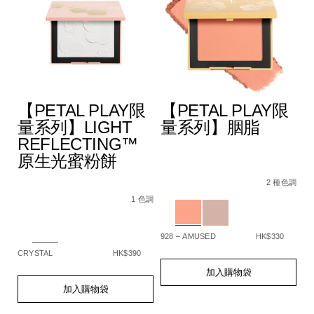
【PETAL PLAY限
【PETAL PLAY限
量系列】LIGHT
量系列】胭脂
REFLECTING™
原生光蜜粉餅
A4%9A%E6%95%88%E5%A1%91%E9%A1%8F%E6%A3%92/194
Details
Item
/zh/%E3%80%90p
De
It
色調
5%BD%A9%E5%A6%9D%E6%A3%92%E7%B5%84%E5%90%88/
No.
play%E9%99%9
N
2 種色調
Details
Item
/zh/%E3%80%90petal-
194251159331_hk
1
No.
play%E9%99%90%E9%87%8F%E7%B3%BB%
Variations
Va
1 色調
194251159348_hk
reflecting%E2%84%A2%E5%8E%9F%E7%
Variations
928 – AMUSED
HK$330
SP
CRYSTAL
HK$390
Add
Product
A
Pr
to
Actions
to
Ac
Add
Product
加入購物袋
cart
ca
to
Actions
加入購物袋
options
op
cart
options