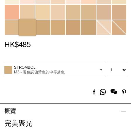
HK$485
Promotions
Add
Product
to
Actions
數量
差別
cart
STROMBOLI
options
M3 - 暖色調偏黃色的中等膚色
分
Facebook
Pi
享
到
Whatsapp
概覽
完美聚光