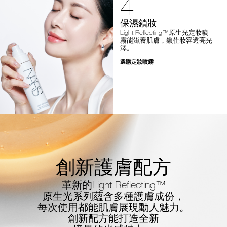
4
保濕鎖妝
Light Reflecting™原生光定妝噴
霧能滋養肌膚，鎖住妝容透亮光
澤。
選購定妝噴霧
創新護膚配方
革新的Light Reflecting™
原生光系列蘊含多種護膚成份，
每次使用都能肌膚展現動人魅力。
創新配方能打造全新