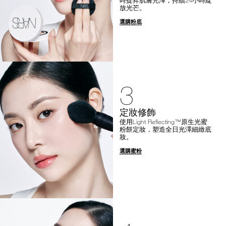
放光芒。
選購粉底
3
定妝修飾
使用Light Reflecting™原生光蜜
粉餅定妝，塑造全日光澤細緻底
妝。
選購蜜粉