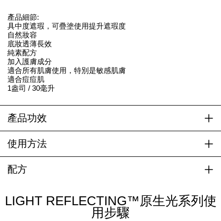
產品細節:
具中度遮瑕，可疊塗使用提升遮瑕度
自然妝容
底妝透薄長效
純素配方
加入護膚成分
適合所有肌膚使用，特別是敏感肌膚
適合痘痘肌
1盎司 / 30毫升
產品功效
使用方法
配方
LIGHT REFLECTING™原生光系列使
用步驟