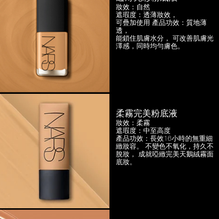
妝效：自然
遮瑕度：透薄妝效，
可疊加使用
產品功效：質地薄
透，
能鎖住肌膚水分， 可改善肌膚光
澤感，
同時均勻膚色。
柔霧完美粉底液
妝效：柔霧
遮瑕度：中至高度
產品功效：長效16小時的無重細
緻妝容。
不變色不氧化，持久不
脫妝，
成就啞緻完美天鵝絨霧面
底妝。