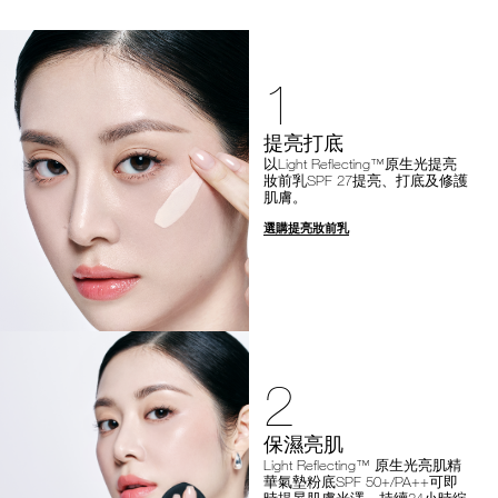
1
提亮打底
以Light Reflecting™原生光提亮
妝前乳SPF 27提亮、打底及修護
肌膚。
選購提亮妝前乳
2
保濕亮肌
Light Reflecting™ 原生光亮肌精
華氣墊粉底SPF 50+/PA++可即
時提昇肌膚光澤，持續24小時綻