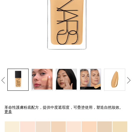
線上虛擬試妝
官網限定​
瀏覽全部
熱賣產品
全新
LIGHT REFLECTING™ 原生光
亮肌卸妝油
Details
/zh/light-
Item
reflecting%E2%84%A2-
No.
革命性護膚粉底配方，提供中度遮瑕度，可疊塗使用，塑造自然妝效。
%E5%8E%9F%E7%94%9F%E5%85%89%E4%BA%AE%E8%82%8C%E7%B2%
0194251070629_hk
更多
Variations