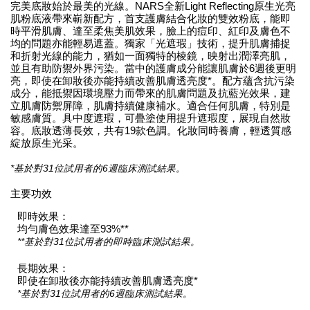
完美底妝始於最美的光線。NARS全新Light Reflecting原生光亮
肌粉底液帶來嶄新配方，首支護膚結合化妝的雙效粉底，能即
時平滑肌膚、達至柔焦美肌效果，臉上的痘印、紅印及膚色不
均的問題亦能輕易遮蓋。獨家「光遮瑕」技術，提升肌膚捕捉
和折射光線的能力，猶如一面獨特的棱鏡，映射出潤澤亮肌，
並且有助防禦外界污染。當中的護膚成分能讓肌膚於6週後更明
亮，即使在卸妝後亦能持續改善肌膚透亮度*。配方蘊含抗污染
成分，能抵禦因環境壓力而帶來的肌膚問題及抗藍光效果，建
立肌膚防禦屏障，肌膚持續健康補水。適合任何肌膚，特別是
敏感膚質。具中度遮瑕，可疊塗使用提升遮瑕度，展現自然妝
容。底妝透薄長效，共有19款色調。化妝同時養膚，輕透質感
綻放原生光采。
*基於對31位試用者的6週臨床測試結果。
主要功效
即時效果：
均勻膚色效果達至93%**
**基於對31位試用者的即時臨床測試結果。
長期效果：
即使在卸妝後亦能持續改善肌膚透亮度*
*基於對31位試用者的6週臨床測試結果。