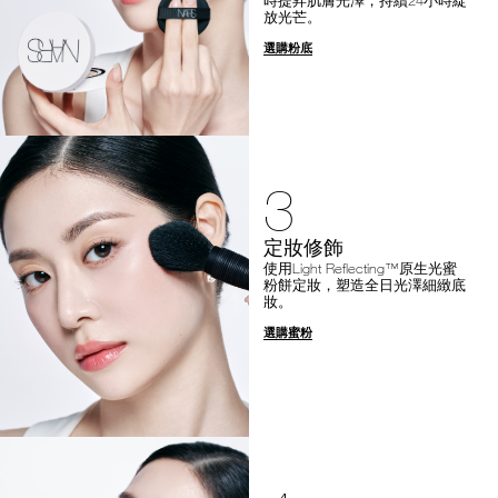
放光芒。
選購粉底
3
定妝修飾
使用Light Reflecting™原生光蜜
粉餅定妝，塑造全日光澤細緻底
妝。
選購蜜粉