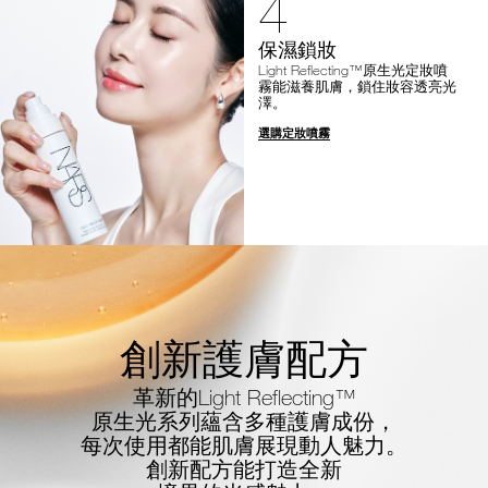
4
保濕鎖妝
Light Reflecting™原生光定妝噴
霧能滋養肌膚，鎖住妝容透亮光
澤。
選購定妝噴霧
創新護膚配方
革新的Light Reflecting™
原生光系列蘊含多種護膚成份，
每次使用都能肌膚展現動人魅力。
創新配方能打造全新