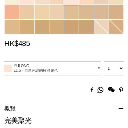
HK$485
Promotions
Add
Product
to
Actions
數量
差別
cart
YULONG
options
L1.5 - 自然色調的極淺膚色
分
Facebook
Pi
享
到
Whatsapp
概覽
完美聚光