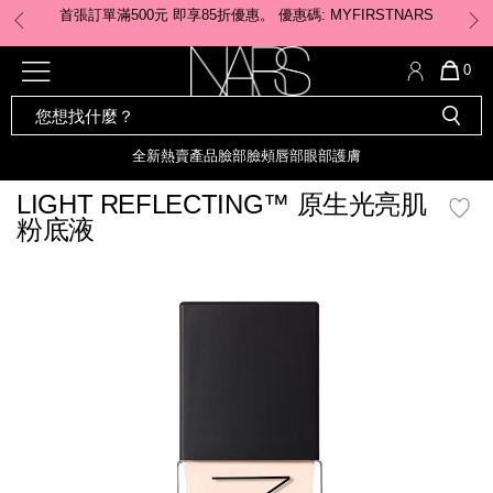
Skip
購買全新Light Reflecting™原生光亮肌卸妝油即享免運費
to
main
content
全新
產品
熱賣產品
選單"
QUA
0
OF
SEARCH
Nars
ITE
彩妝組合及禮品
全新
粉底
LIGHT REFLECTING™ 原生光
CATALOG
IN
亮肌卸妝油
CAR
全新
熱賣產品
臉部
臉頰
唇部
眼部
護膚
遮瑕膏
IS
化妝掃及工具
全新色調
LIGHT REFLECTING™ 原
LIGHT REFLECTING™ 原生光亮肌
胭脂
生光幻彩蜜粉餅
粉底液
臉部
唇膏
全新
INSATIABLE炫彩緞光胭脂液
mage
定妝蜜粉
臉頰
全新色調
AFTERGLOW 悅光唇彩​
瀏覽全部
全新
LIGHT REFLECTING™ 原生光
唇部
亮肌系列
線上購物禮遇
眼部
電子禮品卡
護膚