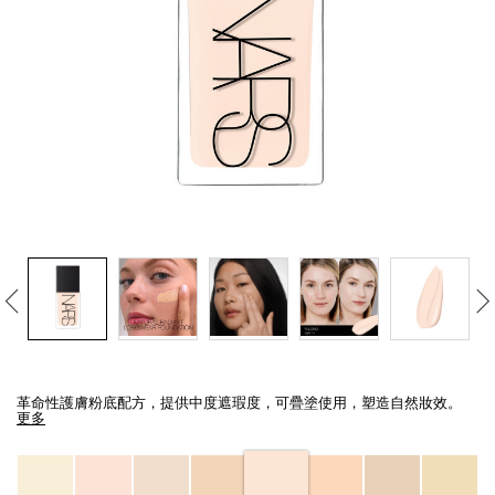
線上虛擬試妝
官網限定​
瀏覽全部
熱賣產品
全新
LIGHT REFLECTING™ 原生光
亮肌卸妝油
Details
/zh/light-
Item
reflecting%E2%84%A2-
No.
革命性護膚粉底配方，提供中度遮瑕度，可疊塗使用，塑造自然妝效。
%E5%8E%9F%E7%94%9F%E5%85%89%E4%BA%AE%E8%82%8C%E7%B2%
0194251149158_hk
更多
Variations