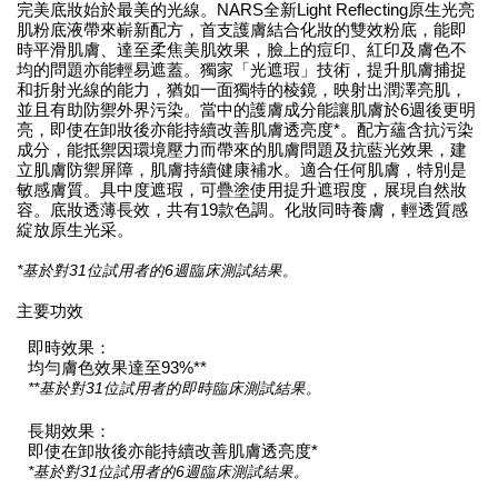
完美底妝始於最美的光線。NARS全新Light Reflecting原生光亮
肌粉底液帶來嶄新配方，首支護膚結合化妝的雙效粉底，能即
時平滑肌膚、達至柔焦美肌效果，臉上的痘印、紅印及膚色不
均的問題亦能輕易遮蓋。獨家「光遮瑕」技術，提升肌膚捕捉
和折射光線的能力，猶如一面獨特的棱鏡，映射出潤澤亮肌，
並且有助防禦外界污染。當中的護膚成分能讓肌膚於6週後更明
亮，即使在卸妝後亦能持續改善肌膚透亮度*。配方蘊含抗污染
成分，能抵禦因環境壓力而帶來的肌膚問題及抗藍光效果，建
立肌膚防禦屏障，肌膚持續健康補水。適合任何肌膚，特別是
敏感膚質。具中度遮瑕，可疊塗使用提升遮瑕度，展現自然妝
容。底妝透薄長效，共有19款色調。化妝同時養膚，輕透質感
綻放原生光采。
*基於對31位試用者的6週臨床測試結果。
主要功效
即時效果：
均勻膚色效果達至93%**
**基於對31位試用者的即時臨床測試結果。
長期效果：
即使在卸妝後亦能持續改善肌膚透亮度*
*基於對31位試用者的6週臨床測試結果。