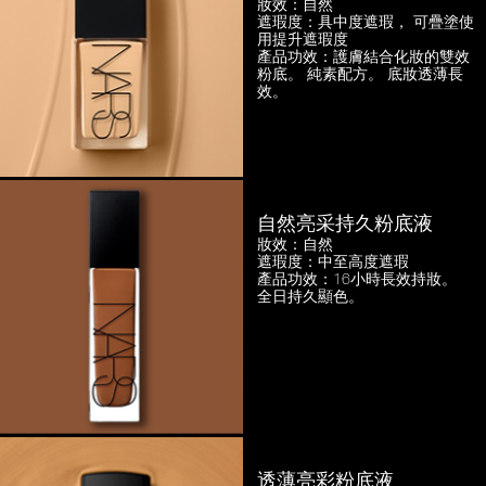
妝效：自然
遮瑕度：具中度遮瑕，
可疊塗使
用提升遮瑕度
產品功效：護膚結合化妝的雙效
粉底。
純素配方。 底妝透薄長
效。
自然亮采持久粉底液
妝效：自然
遮瑕度：中至高度遮瑕
產品功效：16小時長效持妝。
全日持久顯色。
透薄亮彩粉底液