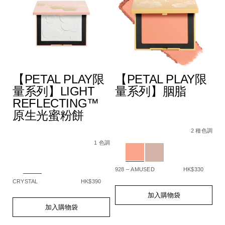
【PETAL PLAY限
【PETAL PLAY限
量系列】LIGHT
量系列】胭脂
REFLECTING™
原生光蜜粉餅
A4%9A%E6%95%88%E5%A1%91%E9%A1%8F%E6%A3%92/194
Details
Item
/zh/%E3%80%90p
De
It
色調
5%BD%A9%E5%A6%9D%E6%A3%92%E7%B5%84%E5%90%88/
No.
play%E9%99%9
N
2 種色調
Details
Item
/zh/%E3%80%90petal-
194251159331_hk
1
No.
play%E9%99%90%E9%87%8F%E7%B3%BB%
Variations
Va
1 色調
194251159348_hk
reflecting%E2%84%A2%E5%8E%9F%E7%
Variations
928 – AMUSED
HK$330
SP
CRYSTAL
HK$390
Add
Product
A
Pr
to
Actions
to
Ac
Add
Product
加入購物袋
cart
ca
to
Actions
加入購物袋
options
op
cart
options