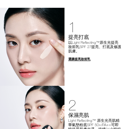
1
提亮打底
以Light Reflecting™原生光提亮
妝前乳SPF 27提亮、打底及修護
肌膚。
選購提亮妝前乳
2
保濕亮肌
Light Reflecting™ 原生光亮肌精
華氣墊粉底SPF 50+/PA++可即
時提昇肌膚光澤，持續24小時綻