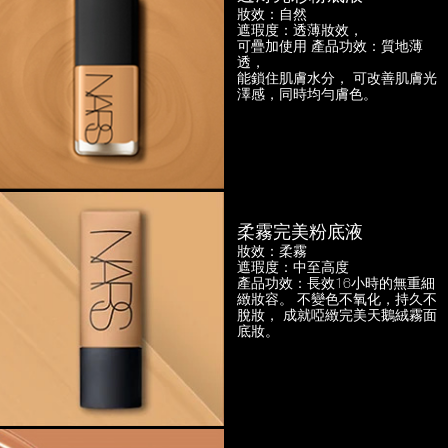
妝效：自然
遮瑕度：透薄妝效，
可疊加使用
產品功效：質地薄
透，
能鎖住肌膚水分， 可改善肌膚光
澤感，
同時均勻膚色。
柔霧完美粉底液
妝效：柔霧
遮瑕度：中至高度
產品功效：長效16小時的無重細
緻妝容。
不變色不氧化，持久不
脫妝，
成就啞緻完美天鵝絨霧面
底妝。