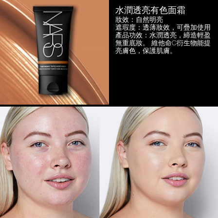
水潤透亮有色面霜
妝效：自然明亮
遮瑕度：透薄妝效，可疊加使用
產品功效：水潤透亮，締造輕盈
無重底妝。
維他命C衍生物能提
亮膚色，保護肌膚。