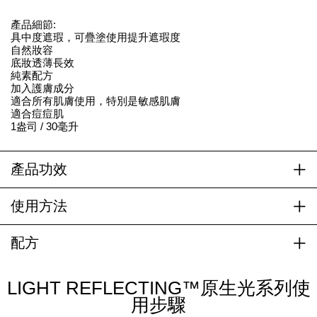
產品細節:
具中度遮瑕，可疊塗使用提升遮瑕度
自然妝容
底妝透薄長效
純素配方
加入護膚成分
適合所有肌膚使用，特別是敏感肌膚
適合痘痘肌
1盎司 / 30毫升
產品功效
使用方法
配方
LIGHT REFLECTING™原生光系列使
用步驟