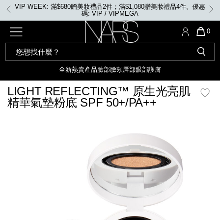
Skip
VIP WEEK: 滿$680贈美妝禮品2件；滿$1,080贈美妝禮品4件。優惠
to
碼: VIP / VIPMEGA
main
content
全新
產品
熱賣產品
選單"
QUA
0
OF
SEARCH
Nars
ITE
彩妝組合及禮品
全新
粉底
LIGHT REFLECTING™ 原生光
CATALOG
IN
亮肌卸妝油
CAR
全新
熱賣產品
臉部
臉頰
唇部
眼部
護膚
遮瑕膏
IS
化妝掃及工具
全新色調
LIGHT REFLECTING™ 原
LIGHT REFLECTING™ 原生光亮肌
胭脂
生光幻彩蜜粉餅
精華氣墊粉底 SPF 50+/PA++
臉部
唇膏
全新
INSATIABLE炫彩緞光胭脂液
mage
定妝蜜粉
臉頰
全新色調
AFTERGLOW 悅光唇彩​
瀏覽全部
全新
LIGHT REFLECTING™ 原生光
唇部
亮肌系列
線上購物禮遇
眼部
電子禮品卡
護膚