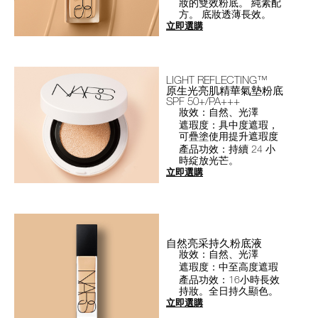
妝的雙效粉底。 純素配
方。 底妝透薄長效。
立即選購
LIGHT REFLECTING™
原生光亮肌精華氣墊粉底
SPF 50+/PA+++
妝效：自然、光澤
遮瑕度：具中度遮瑕，
可疊塗使用提升遮瑕度
產品功效：持續 24 小
時綻放光芒。
立即選購
自然亮采持久粉底液
妝效：自然、光澤
遮瑕度：中至高度遮瑕
產品功效：16小時長效
持妝。全日持久顯色。
立即選購