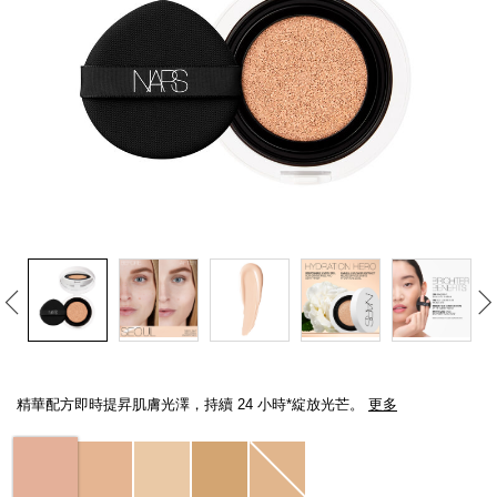
線上虛擬試妝
官網限定​
瀏覽全部
熱賣產品
全新
LIGHT REFLECTING™ 原生光
亮肌卸妝油
Details
/zh/light-
Item
reflecting%E2%84%A2-
No.
精華配方即時提昇肌膚光澤，持續 24 小時*綻放光芒。
更多
%E5%8E%9F%E7%94%9F%E5%85%89%E4%BA%AE%E8%82%8C%E7
NARZ10743_hk
spf-
50%2B%2Fpa%2B%2B/NARZ10743_hk.html
Variations