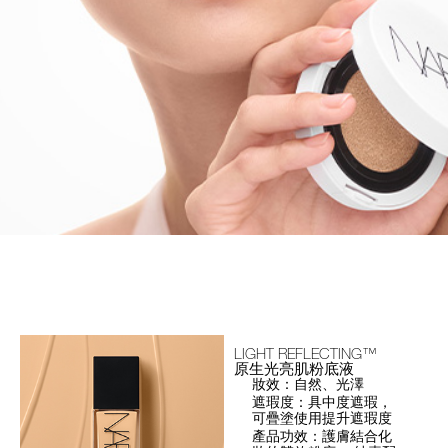
LIGHT REFLECTING™
原生光亮肌粉底液
妝效：自然、光澤
遮瑕度：具中度遮瑕，
可疊塗使用提升遮瑕度
產品功效：護膚結合化