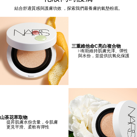
結合舒適質感與護膚功效 ，探索我們最養膚的氣墊粉底。
三重維他命C亮白複合物
H有助維持肌膚光澤、彈性
與水份，並提供抗氧化保護
山茶花萃取物
提昇肌膚水份含量，令肌膚
更見平滑、柔軟有彈性