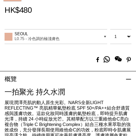
HK$480
Promotions
Add
Product
to
Actions
數量
差別
cart
SEOUL
options
L0.75 - 冷色調的極淺膚色
分
Facebook
Pi
享
到
Whatsapp
概覽
一拍聚光 持久水潤
展現潤澤亮肌的動人原生光彩。NARS全新LIGHT
REFLECTING™ 亮肌精華氣墊粉底 SPF 50+/PA++結合舒適質
感與護膚功效。這款化妝同時護膚的氣墊粉底，即時提升肌膚
光澤，持續 24 小時綻放光芒。其精華配方以三重維他命C亮白
複合物（Triple C Brightening Complex）結合三種水果萃取的強
效成份，充分發揮長期使用維他命C的功效，粉底即時令肌膚展
現亮澤之餘，持續使用更可改善肌膚透亮度。護膚塗層色素粒