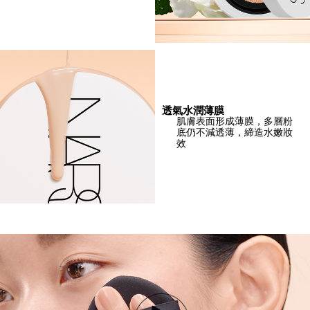
透氣水潤薄膜
肌膚表面形成薄膜，多層粉
底仍不減透薄，締造水嫩妝
效