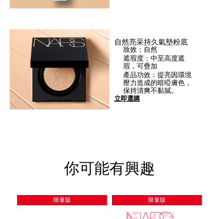
自然亮采持久氣墊粉底
妝效：自然
遮瑕度：中至高度遮
瑕，可疊加
產品功效：提亮因環境
壓力造成的暗啞膚色，
保持清爽不黏膩。
立即選購
你可能有興趣
限量版
限量版