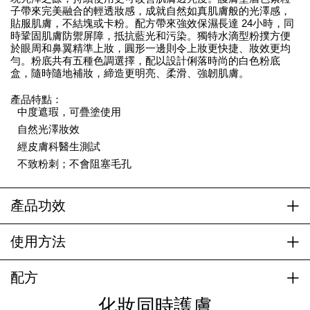
子帶來完美融合的輕透妝感，成就自然如真肌膚般的光澤感，
貼服肌膚，不結塊或卡粉。配方帶來強效保濕長達 24小時，同
時鞏固肌膚防禦屏障，抵抗藍光和污染。獨特水滴型粉撲方便
於眼周和鼻翼精準上妝，圓形一邊則令上妝更快捷、妝效更均
勻。粉底共有五種色調選擇，配以設計俐落時尚的白色粉底
盒，隨時隨地補妝，締造更明亮、柔滑、強韌肌膚。
產品特點：
中度遮瑕，可疊塗使用
自然光澤妝效
經皮膚科醫生測試
不致粉刺；不會阻塞毛孔
產品功效
使用方法
配方
化妝同時護膚