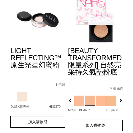
E
LIGHT
[BEAUTY
水
升
REFLECTING™
TRANSFORMED
霜
原生光星幻蜜粉
限量系列] 自然亮
3
采持久氣墊粉底
51140506_hk.html
Details
Item
/zh/light-
Det
Ite
Details
Item
/zh/%5Bbeauty-
/194251146249_hk.html
No.
reflecting%E2%84%A2-
No.
 種色調
1 色調
No.
transformed%
6 種色調
0194251148588_hk
%E5%8E%9F%E7%94%9F%E5%85%89%E6
01
Variations
Var
NARZ10757_hk
%E8%87%AA%E
Variations
50
DUSK暮光粉
HK$370
GOT
MONT BLANC
HK$430
Add
Product
Ad
Pro
Add
Product
to
Actions
to
Act
加入購物袋
to
Actions
cart
cart
加入購物袋
cart
options
opt
options