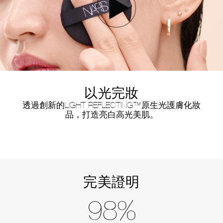
以光完妝
透過創新的LIGHT REFLECTING™原生光護膚化妝
品，打造亮白高光美肌。
完美證明
98%