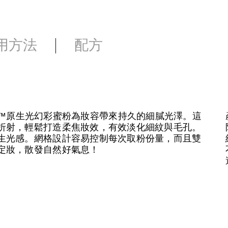
用方法
配方
cting™原生光幻彩蜜粉為妝容帶來持久的細膩光澤。這
折射，輕鬆打造柔焦妝效，有效淡化細紋與毛孔。
生光感。網格設計容易控制每次取粉份量，而且雙
定妝，散發自然好氣息！