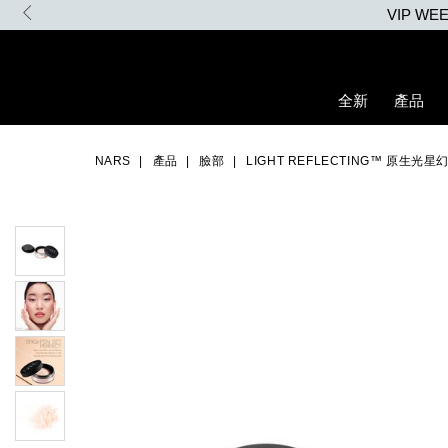
Skip
VIP W
to
main
content
全新
產品
Details
/zh/light-
Item
Image
reflecting%E2%84%A2-
No.
NARS
產品
臉部
LIGHT REFLECTING™ 原生光星
%E5%8E%9F%E7%94%9F%E5%85%89%E6%98%9F%E5%B9%BB%E
0194251148588_hk