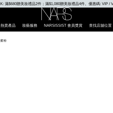
EEK: 滿$680贈美妝禮品2件；滿$1,080贈美妝禮品4件。優惠碼: VIP / V
Nars
熱賣產品
妝藝服務
NARSISSIST 會員獎賞
查找店舖位置
幻蜜粉
8%9C%9C%E7%B2%89/0194251148588_hk.html