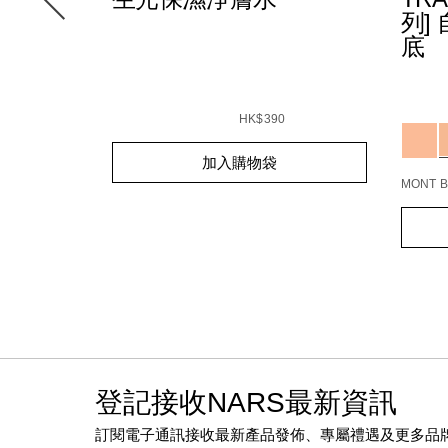
列]
底
Detail
/zh/%5
Item
E5%BA%95%E9%9C%9C/999NAC0000135_hk.html
tran
No.
t-
Details
/zh/light-
Item
%E8%
NARZ1
ecting%E5%8E%9F%E7%94%9F%E5%85%89%E7%9C%BC%E
reflecting%E5%8E%9F%E7%94%9F%E5%8
No.
HK$390
Variat
0194251039442_hk
Add
Product
加入購物袋
to
Actions
cart
MONT 
options
Add
Produc
to
Action
cart
option
登記接收NARS最新資訊
訂閱電子通訊接收最新產品發佈、專屬禮遇及更多品