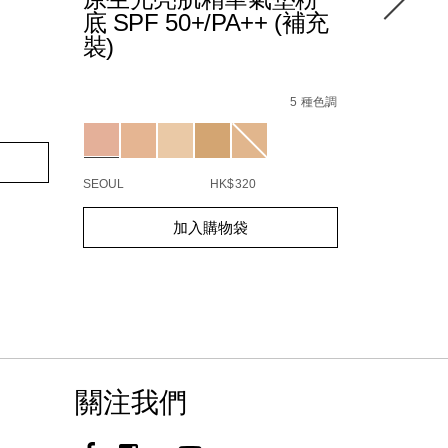
底 SPF 50+/PA++ (補充
REFL
裝)
精華氣
Details
/zh/light-
Item
Details
/zh/%E3%8
Item
5D-
reflecting%E2%84%A2-
No.
play%E9
No.
5 種色調
%E4%B9%85%E6%B0%A3%E5%A2%8A%E7%B2%89%E5%BA
%E5%8E%9F%E7%94%9F%E5%85%89%E4%B
194251143910_hk
reflect
NARZ1079
9480_hk.html
B0%B4/0194251039442_hk.html
Variations
Variations
spf-
50%2B%2Fpa%2B%2B-
-
%28%E8%A3%9C%E5%85%85%E8%A3%9D%29/19
SEOUL
HK$320
MONT BLAN
Add
Product
Add
Product
加入購物袋
to
Actions
to
Actions
cart
cart
options
options
關注我們