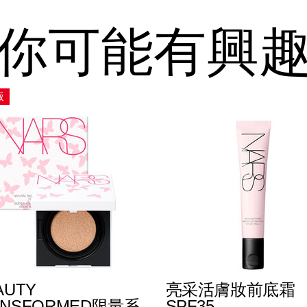
你可能有興
版
AUTY
亮采活膚妝前底霜
ANSFORMED限量系
SPF35