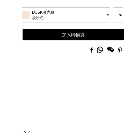
Add
Product
to
Actions
數量
差別
DUSK暮光粉
cart
options
淡粉色
加入購物袋
分
Facebook
Pinte
享
到
Whatsapp