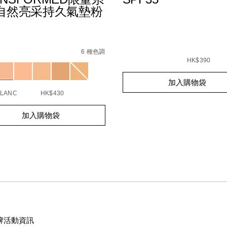
 自然亮采持久氣墊粉
s
Bbeauty-
sformed%E9%99%90%E9%87%8F%E7%B3%BB%E5%88%97%
Details
/zh/radiance-
Item
6 種色調
87%AA%E7%84%B6%E4%BA%AE%E9%87%87%E6%8C%81
0757_hk
7%9D%AB%E4%BF%AE%E8%AD%B7%E9%9C%9C/019425103
5%89%E4%BF%9D%E6%BF%95%E6%B7%A8%E8%86%9A%E6%
primer-
No.
HK$390
ions
spf-
0607845022312_hk
Add
Product
35/0607845022312_hk.html
加入購物袋
to
Actions
cart
BLANC
HK$430
options
t
加入購物袋
s
s
牌活動資訊