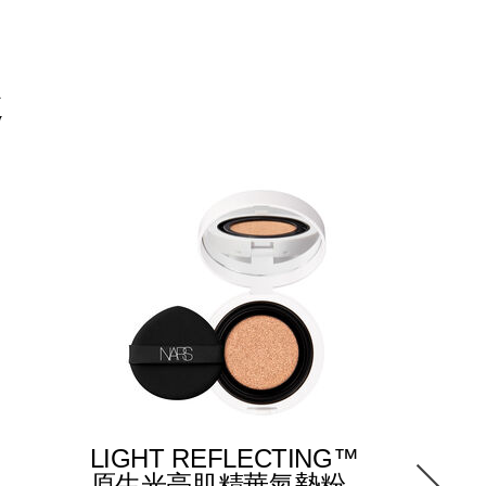
趣
限量版
LIGHT REFLECTING™
【PET
原生光亮肌精華氣墊粉
列】LI