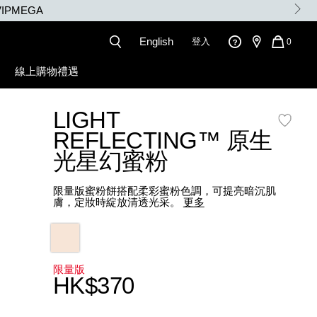
IPMEGA
English
登入
QUANT
0
OF
ITEMS
線上購物禮遇
IN
CART
IS
LIGHT
REFLECTING™ 原生
光星幻蜜粉
限量版蜜粉餅搭配柔彩蜜粉色調，可提亮暗沉肌
膚，定妝時綻放清透光采。
更多
Variations
限量版
HK$370
Promotions