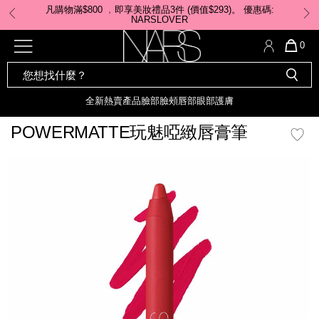
Skip
凡購物滿$980 ﹐即享美妝禮品4件 (價值$564)。優惠碼: DELUXE
to
main
content
全新
產品
熱賣產品
選單"
QUA
0
OF
SEARCH
Nars
ITE
彩妝組合及禮品
全新
粉底
LIGHT REFLECTING™ 原生光
CATALOG
IN
亮肌卸妝油
CAR
全新
熱賣產品
臉部
臉頰
唇部
眼部
護膚
遮瑕膏
IS
化妝掃及工具
全新色調
LIGHT REFLECTING™ 原
POWERMATTE玩魅啞緻唇膏筆
胭脂
生光幻彩蜜粉餅
臉部
mage
唇膏
全新
INSATIABLE炫彩緞光胭脂液
定妝蜜粉
臉頰
全新色調
AFTERGLOW 悅光唇彩​
瀏覽全部
全新
LIGHT REFLECTING™ 原生光
唇部
亮肌系列
線上購物禮遇
眼部
電子禮品卡
護膚