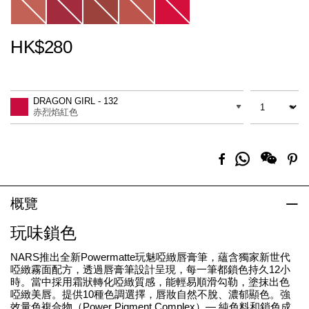
HK$280
Promotions
Add
Product
to
Actions
數量
差別
cart
DRAGON GIRL - 132
options
赤烈焰紅色
分
Facebook
Pi
享
到
Whatsapp
概覽
玩味鎖色
NARS推出全新Powermatte玩魅啞緻唇膏筆，蘊含獨家新世代
啞緻霧面配方，透過唇膏筆設計呈現，每一筆都鎖色持久12小
時。當中採用霜狀轉化啞緻質感，能輕易順滑勾勒，塗抹出色
啞緻美唇。提供10種色調選擇，唇妝自然不脫、濃郁顯色。強
效量色複合物（Power Pigment Complex）— 純色料和鎖色成