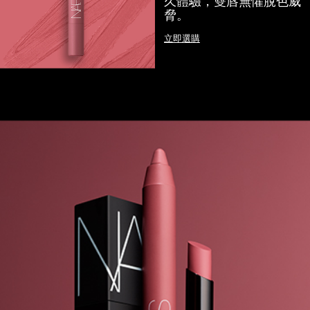
久體驗，雙唇無懼脫色威
脅。
立即選購