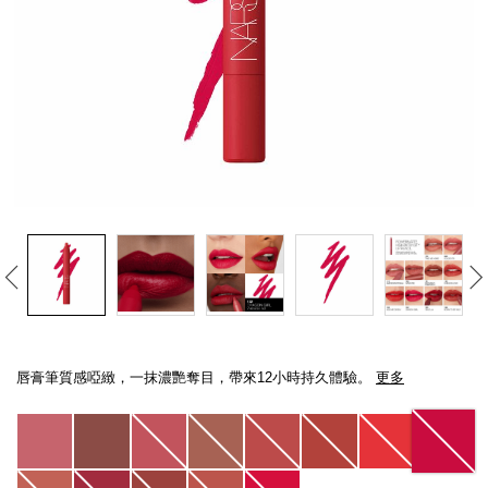
線上虛擬試妝
官網限定​
瀏覽全部
熱賣產品
全新
LIGHT REFLECTING™ 原生光
Details
/zh/powermatte%E7%8E%A9%E9%AD%85%E5%95%9E%E7%B7%BB%E5%
Item
亮肌卸妝油
No.
唇膏筆質感啞緻，一抹濃艷奪目，帶來12小時持久體驗。
更多
999NAC0000172_hk
Variations