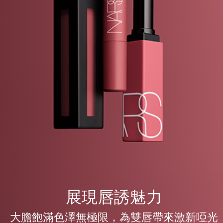
展現唇誘魅力
大膽飽滿色澤無極限，為雙唇帶來激新啞光