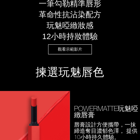
一筆勾勒精準唇形
革命性抗沾染配方
玩魅啞緻妝感
12小時持妝體驗
觀看示範影片
揀選玩魅唇色
POWERMATTE玩魅啞
緻唇膏
唇膏設計方便攜帶，一抹
締造奪目濃郁色澤，
提供
10小時持久體驗。