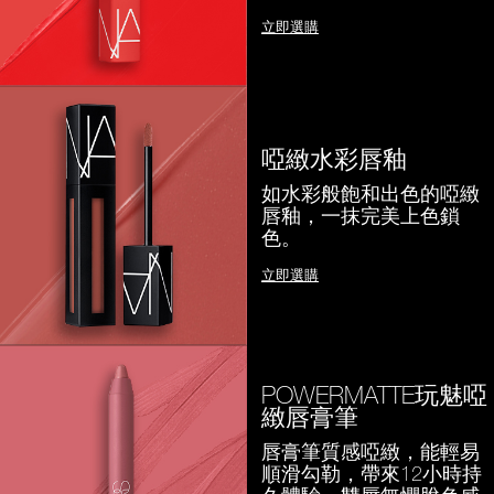
立即選購
啞緻水彩唇釉
如水彩般飽和出色的啞緻
唇釉，
一抹完美上色鎖
色。
立即選購
POWERMATTE玩魅啞
緻唇膏筆
唇膏筆質感啞緻，能輕易
順滑勾勒，帶來12小時持