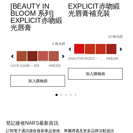
[BEAUTY IN
EXPLICIT赤吻緞
A
 唇
BLOOM 系列]
光唇膏補充裝
唇
EXPLICIT赤吻緞
光唇膏
Details
Item
/zh/explicit
Det
Ite
B%E7%AF%80%E6%97%A5%E9%99%90%E9%87%8F%E7%8
No.
No.
10 種色調
Details
Item
/zh/%5Bbeauty-
種色調
0194251145549_hk
06
No.
in-
Variations
Var
6 種色調
194251146218_hk
bloom-
%87%E5%A6%9D%E7%B5%84%E5%90%88/999NAC000027
Variations
%E7%B3%BB%E5%88%97%5D-
l
explicit%E8%B5%A4%E5%90%BB%E7%B7
UNAUTHORIZED – 863
HK$200
CLE
70
LOVE GAME – 833
HK$330
Add
Product
Ad
Pro
to
Actions
to
Act
Add
Product
加入購物袋
cart
cart
to
Actions
加入購物袋
options
opt
cart
options
登記接收NARS最新資訊
訂閱電子通訊接收最新產品發佈、專屬禮遇及更多品牌活動資訊