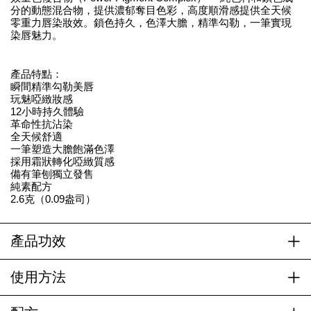
分的動態混合物，提供濃郁奪目色彩，高度順滑感提供全天候
零重力唇染妝效。鎖色持久，色澤大膽，精準勾勒，一筆實現
染唇魅力。
產品特點：
瞬間精準勾勒美唇
玩魅啞緻妝感
12小時持久體驗
革命性抗沾染
全天候舒適
一筆塑造大膽飽滿色澤
採用霜狀轉化啞緻質感
備有筆刨獨立發售
純素配方
2.6克（0.09盎司）
產品功效
使用方法