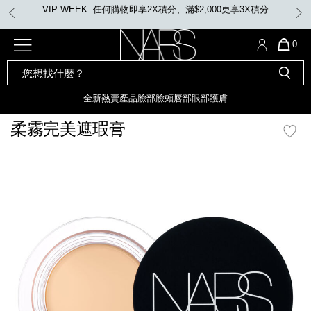
Skip
VIP WEEK: 任何購物即享2X積分、滿$2,000更享3X積分
to
main
content
全新
產品
熱賣產品
選單"
QUA
0
OF
SEARCH
Nars
ITE
彩妝組合及禮品
全新
粉底
LIGHT REFLECTING™ 原生光
CATALOG
IN
亮肌卸妝油
CAR
全新
熱賣產品
臉部
臉頰
唇部
眼部
護膚
遮瑕膏
IS
化妝掃及工具
全新色調
LIGHT REFLECTING™ 原
柔霧完美遮瑕膏
胭脂
生光幻彩蜜粉餅
臉部
mage
唇膏
全新
INSATIABLE炫彩緞光胭脂液
定妝蜜粉
臉頰
全新色調
AFTERGLOW 悅光唇彩​
瀏覽全部
全新
LIGHT REFLECTING™ 原生光
唇部
亮肌系列
線上購物禮遇
眼部
電子禮品卡
護膚