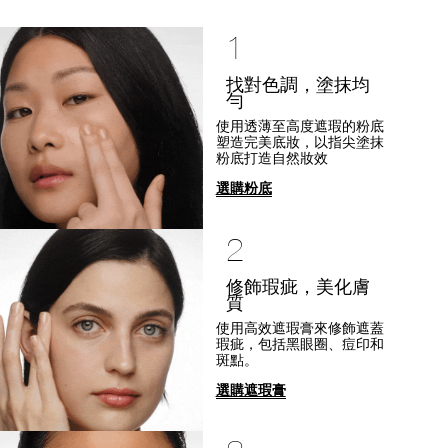
1
找對色調，塗抹均
勻
使用透薄至高度遮瑕的粉底
塑造完美底妝，以指尖塗抹
粉底打造自然妝效
選購粉底
2
修飾瑕疵，美化膚
質
使用高效遮瑕膏來修飾遮蓋
瑕疵，包括黑眼圈、痘印和
斑點。
選購遮瑕膏