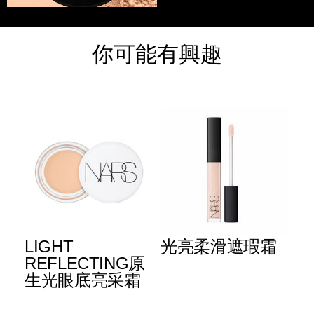
你可能有興趣
LIGHT
光亮柔滑遮瑕霜
防
™
REFLECTING原
華
生光眼底亮采霜
Details
Item
/zh/vanilla-