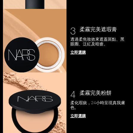
3
柔霧完美遮瑕膏
透過柔焦妝效來遮蓋斑點、黑
眼圈、泛紅及暗瘡。
立即選購
4
柔霧完美粉餅
柔化瑕疵，24小時呈現真我膚
色。
立即選購