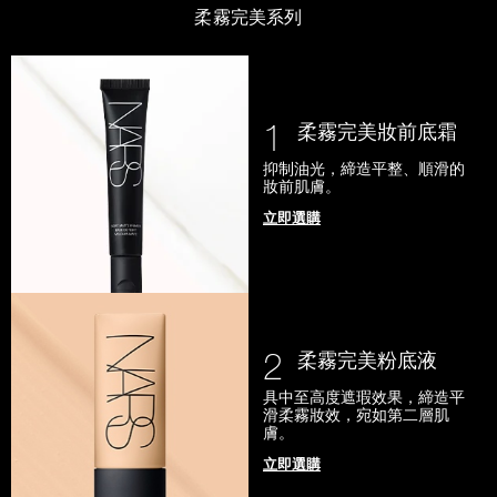
柔霧完美系列
1
柔霧完美妝前底霜
抑制油光，締造平整、順滑的
妝前肌膚。
立即選購
2
柔霧完美粉底液
具中至高度遮瑕效果，締造平
滑柔霧妝效，宛如第二層肌
膚。
立即選購