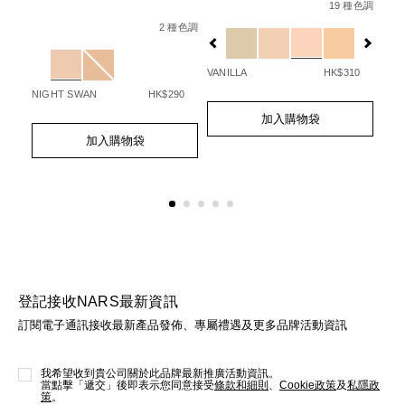
No.
radiant-
19 種色調
Details
Item
/zh/light-
0607845012320_hk
creamy-
Det
Ite
No.
reflecting%E5%8E%9F%E7%94%9F%E5
Variations
2 種色調
concealer/06078
No.
0194251136004_hk
查看
ng%E2%84%A2-
Variations
種色調
更多
06
%9F%E5%85%89%E7%B7%8A%E7%B7%BB%E7%B2%BE%E8%8
%9F%E7%94%9F%E5%85%89%E4%BA%AE%E8%82%8C
Ad
Pro
VANILLA
HK$310
to
Act
Fpa%2B%2B/NARZ10743_hk.html
cart
NIGHT SWAN
HK$290
Add
Product
opt
to
Actions
80
Add
Product
加入購物袋
cart
to
Actions
加入購物袋
options
cart
options
登記接收NARS最新資訊
訂閱電子通訊接收最新產品發佈、專屬禮遇及更多品牌活動資訊
我希望收到貴公司關於此品牌最新推廣活動資訊。
當點擊「遞交」後即表示您同意接受
條款和細則
、
Cookie政策
及
私隱政
策
。