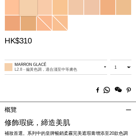
HK$310
Promotions
Add
Product
to
Actions
數量
差別
cart
MARRON GLACÉ
options
L2.8 - 偏黃色調，適合淺至中等膚色
分
Facebook
Pi
享
到
Whatsapp
概覽
修飾瑕疵，締造美肌
補妝首選。系列中的皇牌暢銷柔霧完美遮瑕膏增添至20款色調