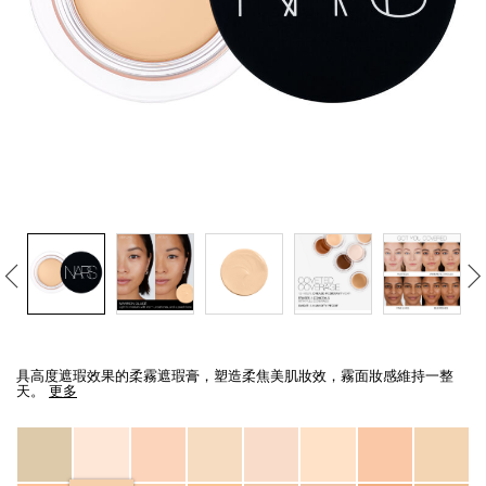
線上虛擬試妝
官網限定​
瀏覽全部
熱賣產品
全新
LIGHT REFLECTING™ 原生光
Details
/zh/soft-
Item
亮肌卸妝油
matte-
No.
具高度遮瑕效果的柔霧遮瑕膏，塑造柔焦美肌妝效，霧面妝感維持一整
complete-
607845022480_hk
天。
更多
concealer/607845022480_hk.html
Variations