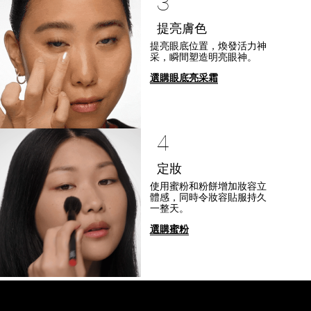
3
提亮膚色
提亮眼底位置，煥發活力神
采，瞬間塑造明亮眼神。
選購眼底亮采霜
4
定妝
使用蜜粉和粉餅增加妝容立
體感，同時令妝容貼服持久
一整天。
選購蜜粉