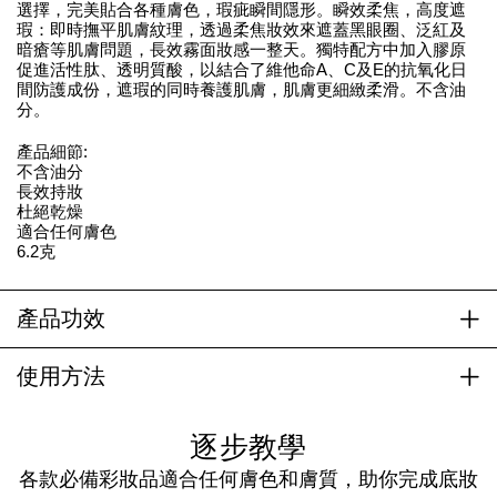
選擇，完美貼合各種膚色，瑕疵瞬間隱形。瞬效柔焦，高度遮
瑕：即時撫平肌膚紋理，透過柔焦妝效來遮蓋黑眼圈、泛紅及
暗瘡等肌膚問題，長效霧面妝感一整天。獨特配方中加入膠原
促進活性肽、透明質酸，以結合了維他命A、C及E的抗氧化日
間防護成份，遮瑕的同時養護肌膚，肌膚更細緻柔滑。不含油
分。
產品細節:
不含油分
長效持妝
杜絕乾燥
適合任何膚色
6.2克
產品功效
使用方法
逐步教學
各款必備彩妝品適合任何膚色和膚質，助你完成底妝