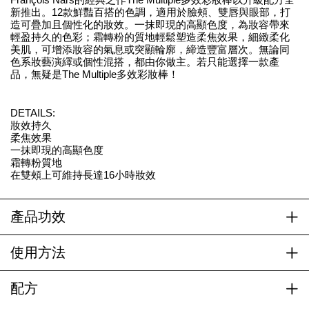
新推出。12款鮮豔百搭的色調，適用於臉頰、雙唇與眼部，打
造可疊加且個性化的妝效。一抹即現的高顯色度，為妝容帶來
輕盈持久的色彩；霜轉粉的質地輕鬆塑造柔焦效果，細緻柔化
美肌，可增添妝容的氣息或突顯輪廓，締造豐富層次。無論同
色系妝藝演繹或個性混搭，都由你做主。若只能選擇一款產
品，無疑是The Multiple多效彩妝棒！
DETAILS:
妝效持久
柔焦效果
一抹即現的高顯色度
霜轉粉質地
在雙頰上可維持長達16小時妝效
產品功效
使用方法
配方