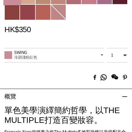
HK$350
Promotions
Add
Product
to
Actions
數量
差別
cart
SWING
options
冷調淺粉紅色
分
Facebook
Pi
享
到
Whatsapp
概覽
單色美學演繹簡約哲學，以THE
MULTIPLE打造百變妝容。
François Nars的經典之作The Multiple多效彩妝棒以升級配方全