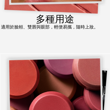
多種用途
適用於臉頰、雙唇與眼部，輕便易攜，隨時上妝。