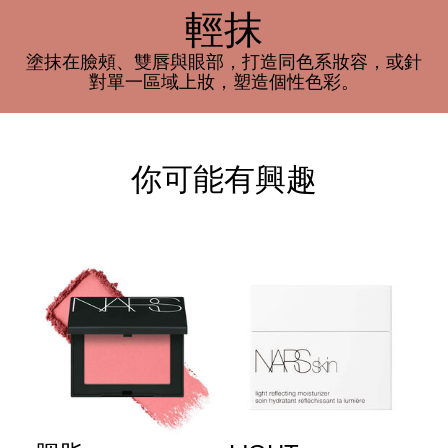
輕抹
塗抹在臉頰、雙唇與眼部，打造同色系妝容，或針
對單一區域上妝，塑造個性色彩。
你可能有興趣