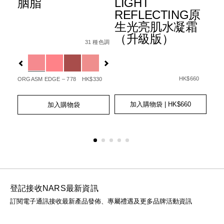
胭脂
LIGHT
水
+
REFLECTING原
霜
生光亮肌水凝霜
3
Details
Item
/zh/%E8%83%AD%E8%84%82/01942511405
（升級版）
6%B0%B4%E5%85%89%E6%B0%A3%E5%A2%8A%E7%B2%8
No.
31 種色調
Det
Ite
Fpa%2B%2B%2B/0194251006512_hk.html
種色調
0194251140506_hk
1%E7%9C%BC%E5%BD%B1%E7%AD%86/0194251147000_h
No.
Variations
查看
01
Var
更多
Details
Item
/zh/light-
No.
reflecting%E
HK$660
ORGASM EDGE – 778
HK$330
20
0194251039466_hk
GOT
Add
Product
Add
Product
to
Actions
to
Actions
加入購物袋
| HK$660
加入購物袋
Ad
Pro
cart
cart
to
Act
options
options
cart
opt
登記接收NARS最新資訊
訂閱電子通訊接收最新產品發佈、專屬禮遇及更多品牌活動資訊