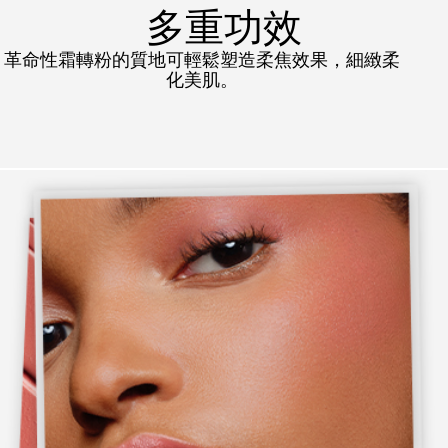
多重功效
革命性霜轉粉的質地可輕鬆塑造柔焦效果，細緻柔
化美肌。