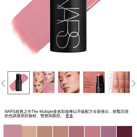
線上虛擬試妝
官網限定​
瀏覽全部
熱賣產品
全新
LIGHT REFLECTING™ 原生光
亮肌卸妝油
Details
/zh/the-
Item
multiple/194251146300_hk.html
No.
NARS經典之作The Multiple多效彩妝棒以升級配方全新推出，鮮豔百搭
194251146300_hk
的色調適用於臉頰、雙唇與眼部。
更多
Variations