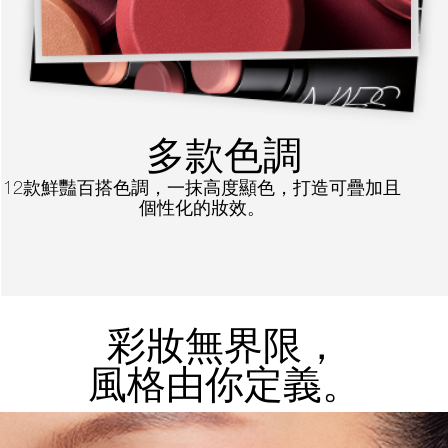
多款色調
12款鮮豔百搭色調，一抹高度顯色，打造可疊加且
個性化的妝效。
彩妝無界限，
風格由你定義。