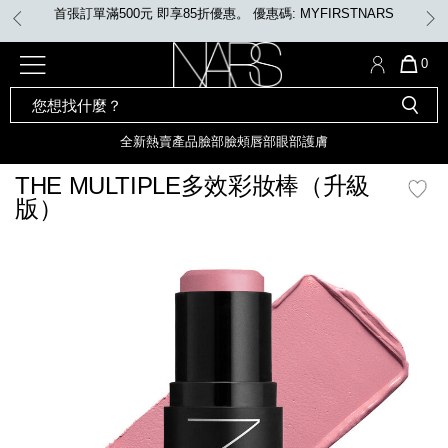
Skip
首張訂單滿500元 即享85折優惠。 優惠碼: MYFIRSTNARS
to
main
content
全新
產品
熱賣產品
選單"
QUA
0
OF
SEARCH
Nars
ITE
彩妝組合及禮品
全新
粉底
LIGHT REFLECTING™ 原生光
CATALOG
IN
亮肌卸妝油
CAR
全新
熱賣產品
臉部
臉頰
唇部
眼部
護膚
遮瑕膏
IS
化妝掃及工具
全新色調
LIGHT REFLECTING™ 原
THE MULTIPLE多效彩妝棒（升級
胭脂
生光幻彩蜜粉餅
版）
臉部
唇膏
全新
INSATIABLE炫彩緞光胭脂液
mage
定妝蜜粉
臉頰
全新色調
AFTERGLOW 悅光唇彩​
瀏覽全部
全新
LIGHT REFLECTING™ 原生光
唇部
亮肌系列
線上購物禮遇
眼部
電子禮品卡
護膚