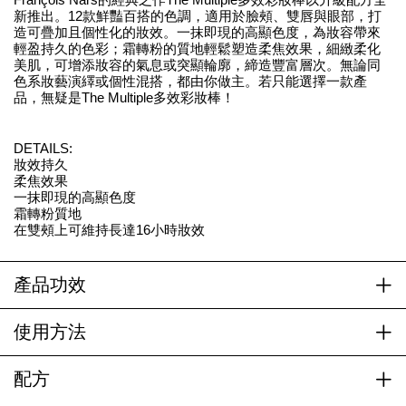
新推出。12款鮮豔百搭的色調，適用於臉頰、雙唇與眼部，打
造可疊加且個性化的妝效。一抹即現的高顯色度，為妝容帶來
輕盈持久的色彩；霜轉粉的質地輕鬆塑造柔焦效果，細緻柔化
美肌，可增添妝容的氣息或突顯輪廓，締造豐富層次。無論同
色系妝藝演繹或個性混搭，都由你做主。若只能選擇一款產
品，無疑是The Multiple多效彩妝棒！
DETAILS:
妝效持久
柔焦效果
一抹即現的高顯色度
霜轉粉質地
在雙頰上可維持長達16小時妝效
產品功效
使用方法
配方