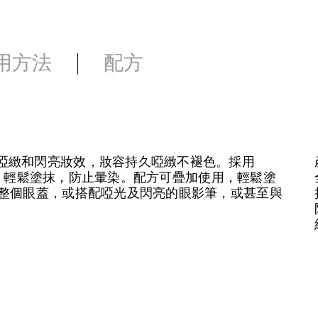
用方法
配方
啞緻和閃亮妝效，妝容持久啞緻不褪色。採用
狀質地，輕鬆塗抹，防止暈染。配方可疊加使用，輕鬆塗
抹整個眼蓋，或搭配啞光及閃亮的眼影筆，或甚至與