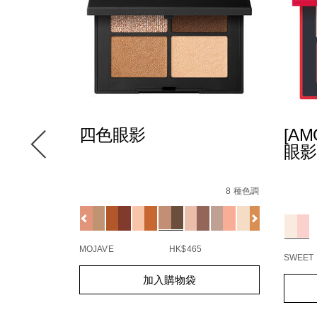
TING™
四色眼影
[A
氣墊粉
眼影
+
Details
/zh/mojave-
Item
9%9D%A2%E9%9C%9C/0194251009537_hk.html
Detail
/zh/
Item
quad-
No.
8 種色調
t-
%E5%
No.
eyeshadow/0607845039709_hk.html
0607845039709_hk
Variations
ting%E2%84%A2-
5 種色調
C%9C%E7%B2%89%E9%A4%85/194251165912_hk.html
01942
Variat
8E%9F%E7%94%9F%E5%85%89%E4%BA%AE%E8%82%8
C%88%E5%8D%87%E7%B4%9A%E7%89%88%EF%BC%89/0
%2Fpa%2B%2B/NARZ10743_hk.html
MOJAVE
HK$465
SWEET 
Add
Product
Add
Produc
加入購物袋
to
Actions
to
Action
cart
cart
options
option