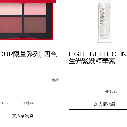
MOUR限量系列] 四色
LIGHT REFLECTI
生光緊緻精華素
s
%5Bamour%E9%99%90%E9%87%8F%E7%B3%BB%E5%88%9
9B%9B%E8%89%B2%E7%9C%BC%E5%BD%B1/01942511465
1 色調
51146522_hk
ions
Details
/zh/light-
Item
C%E7%B2%BE%E8%8F%AF%E6%B0%A3%E5%A2%8A%E7
reflecting%E5%8E%9F%
No.
HK$780
194251039466_hk.html
0194251003832_hk
Add
Product
KISS
HK$440
加入購物袋
to
Actions
cart
t
options
加入購物袋
s
s