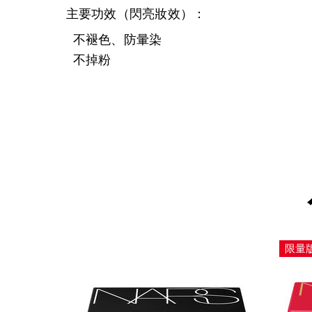
主要功效（閃亮妝效）：
不褪色、防暈染
不掉粉
限量