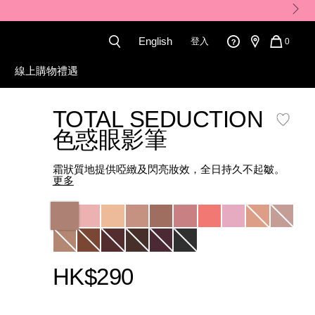
English
登入
QUANT
0
OF
ITEMS
線上購物禮遇
IN
CART
IS
TOTAL SEDUCTION
色惑眼影筆
霜狀質地提供啞緻及閃亮妝效，全日持久不起皺。
更多
Variations
HK$290
Promotions