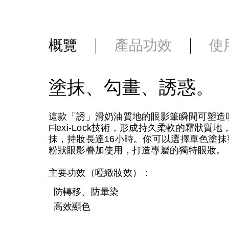
概覽
產品功效
使
塗抹、勾畫、誘惑。
這款「誘」滑奶油質地的眼影筆瞬間可塑造
Flexi-Lock技術，形成持久柔軟的霜
抹，持妝長達16小時。你可以選擇單色塗
粉狀眼影疊加使用，打造專屬的獨特眼妝。
主要功效（啞緻妝效）：
防轉移、防暈染
高效顯色