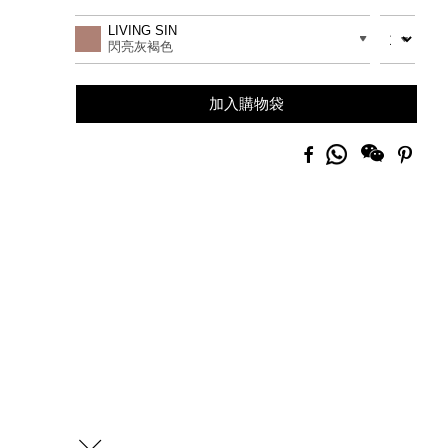
Add
Product
to
Actions
數量
差別
LIVING SIN
cart
閃亮灰褐色
options
加入購物袋
分
Facebook
Pinte
享
到
Whatsapp