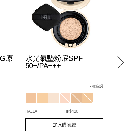
NG原
水光氣墊粉底SPF
防暈染
50+/PA+++
7%5D-
Details
/zh/%E6%B0%B4%E5%85%89%E6%B0%A3%E5
Item
22_hk.html
50%2B%2Fpa%2B%2B%2B/0194251006512_hk.h
No.
6 種色調
Details
/zh/smudg
Item
0194251006512_hk
Variations
%B2%89%E5%BA%95-
proof-
No.
E7%94%9F%E5%85%89%E7%B7%8A%E7%B7%BB%E7%B2%BE
eyeshado
06078450
Add
Product
base/0607
to
Actions
HALLA
HK$420
cart
options
Add
Product
加入購物袋
to
Actions
cart
options