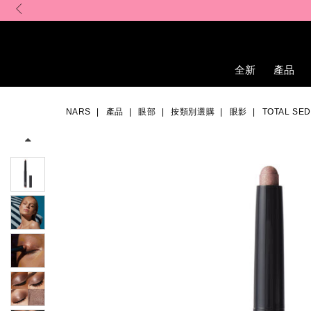
Skip
to
main
content
全新
產品
Details
/zh/total-
Item
Image
seduction%E8%89%B2%E6%83%91%E7%9C%BC%E5%BD%B1%E7%
No.
NARS
產品
眼部
按類別選購
眼影
TOTAL S
0194251147031_hk