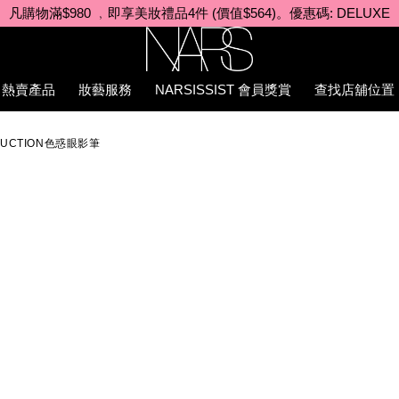
首張訂單滿500元 即享85折優惠。 優惠碼: MYFIRSTNARS
Nars
熱賣產品
妝藝服務
NARSISSIST 會員獎賞
查找店舖位置
AD%86/0194251147031_hk.html
EDUCTION色惑眼影筆