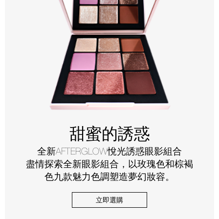
甜蜜的誘惑
全新AFTERGLOW悅光誘惑眼影組合
盡情探索全新眼影組合，以玫瑰色和棕褐
色九款魅力色調塑造夢幻妝容。
立即選購