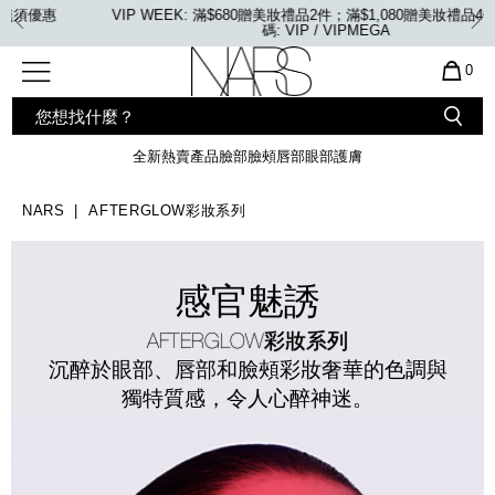
Skip
惠
VIP WEEK: 任何購物即享2X積分、滿$2,000更享3X積分
to
main
content
全新
產品
熱賣產品
選單"
QUA
0
OF
SEARCH
Nars
ITE
彩妝組合及禮品
全新
粉底
LIGHT REFLECTING™ 原生光
CATALOG
IN
亮肌卸妝油
CAR
全新
熱賣產品
臉部
臉頰
唇部
眼部
護膚
遮瑕膏
IS
化妝掃及工具
全新色調
LIGHT REFLECTING™ 原
胭脂
生光幻彩蜜粉餅
NARS
AFTERGLOW彩妝系列
臉部
唇膏
全新
INSATIABLE炫彩緞光胭脂液
感官魅誘
臉頰
全新色調
AFTERGLOW 悅光唇彩​
定妝蜜粉
AFTERGLOW彩妝系列
全新
LIGHT REFLECTING™ 原生光
瀏覽全部
唇部
沉醉於眼部、唇部和臉頰彩妝奢華的色調與
亮肌系列
獨特質感，令人心醉神迷。
線上購物禮遇
眼部
電子禮品卡
護膚