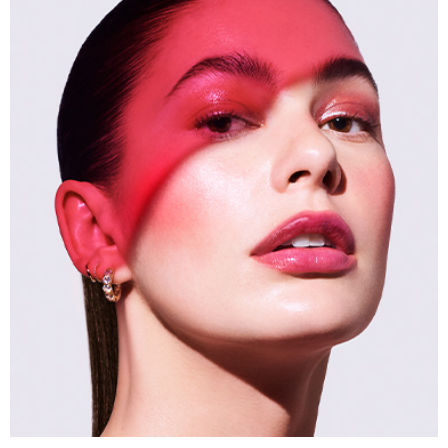
線上虛擬試妝
官網限定​
瀏覽全部
熱賣產品
全新
LIGHT REFLECTING™ 原生光
亮肌卸妝油