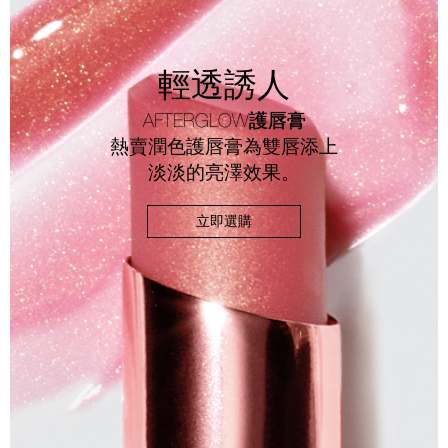
輕透誘人
AFTERGLOW護唇膏
熱賣潤色護唇膏為雙唇添上
淡淡的亮澤效果。
立即選購