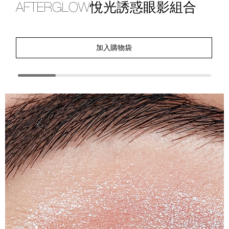
AFTERGLOW悅光誘惑眼影組合
A
加入購物袋