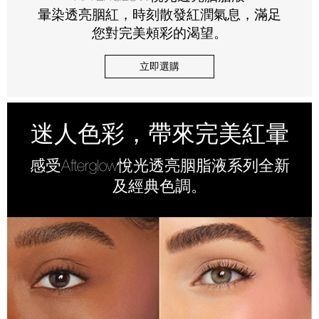
暈染透亮胭紅，時刻散發紅潤氣息，滿足
您對完美頰彩的渴望。
立即選購
迷人色彩，帶來完美紅暈
感受Afterglow悅光透亮胭脂液系列全新
及經典色調。