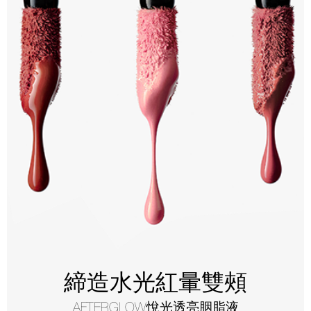
締造水光紅暈雙頰
AFTERGLOW悅光透亮胭脂液