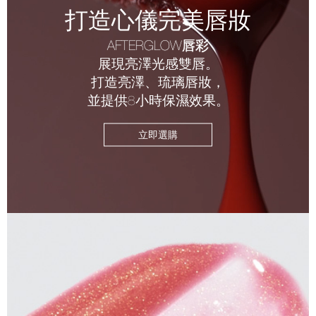
打造心儀完美唇妝
AFTERGLOW唇彩
展現亮澤光感雙唇。
打造亮澤、琉璃唇妝，
並提供8小時保濕效果。
立即選購