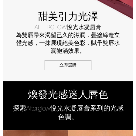
甜美引力光澤
AFTERGLOW悅光水凝唇膏
為雙唇帶來渴望已久的滋潤，疊塗締造立
體光感，一抹展現絕美色彩，賦予雙唇水
潤飽滿效果。
立即選購
煥發光感迷人唇色
探索Afterglow悅光水凝唇膏系列的光感
色調。